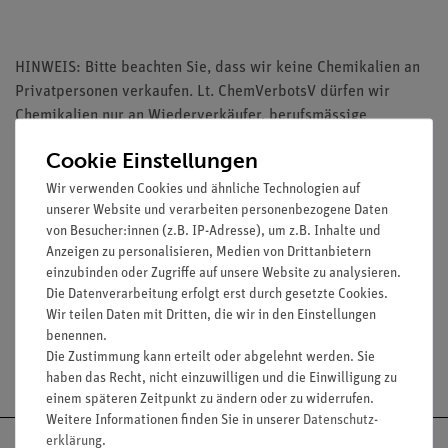
HINWEIS: Bitte beachten Sie, dass wir keine Chemikalien an
Privatpersonen verkaufen. Lt. ChemVerbotsV dürfen wir
Chemikalien nur an Wiederverkäufer, berufsmässige
Verwender und öffentliche Forschungs-, Untersuchungs- und
Cookie Einstellungen
Lehranstalten abgeben.
Wir verwenden Cookies und ähnliche Technologien auf
unserer Website und verarbeiten personenbezogene Daten
von Besucher:innen (z.B. IP-Adresse), um z.B. Inhalte und
Anzeigen zu personalisieren, Medien von Drittanbietern
einzubinden oder Zugriffe auf unsere Website zu analysieren.
Media / Downloads
Die Datenverarbeitung erfolgt erst durch gesetzte Cookies.
Wir teilen Daten mit Dritten, die wir in den Einstellungen
benennen.
Die Zustimmung kann erteilt oder abgelehnt werden. Sie
Versandkostenfrei ab 300,- €
haben das Recht, nicht einzuwilligen und die Einwilligung zu
einem späteren Zeitpunkt zu ändern oder zu widerrufen.
Weitere Informationen finden Sie in unserer
Daten­schutz­
erklärung
.