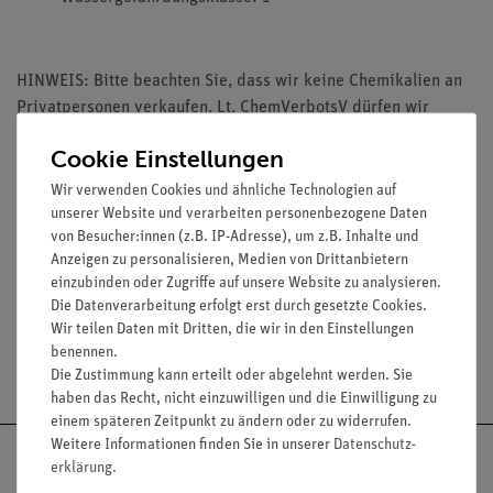
HINWEIS: Bitte beachten Sie, dass wir keine Chemikalien an
Privatpersonen verkaufen. Lt. ChemVerbotsV dürfen wir
Chemikalien nur an Wiederverkäufer, berufsmässige
Cookie Einstellungen
Verwender und öffentliche Forschungs-, Untersuchungs- und
Lehranstalten abgeben.
Wir verwenden Cookies und ähnliche Technologien auf
unserer Website und verarbeiten personenbezogene Daten
von Besucher:innen (z.B. IP-Adresse), um z.B. Inhalte und
Anzeigen zu personalisieren, Medien von Drittanbietern
Media / Downloads
einzubinden oder Zugriffe auf unsere Website zu analysieren.
Die Datenverarbeitung erfolgt erst durch gesetzte Cookies.
Wir teilen Daten mit Dritten, die wir in den Einstellungen
benennen.
Versandkostenfrei ab 300,- €
Die Zustimmung kann erteilt oder abgelehnt werden. Sie
haben das Recht, nicht einzuwilligen und die Einwilligung zu
einem späteren Zeitpunkt zu ändern oder zu widerrufen.
Weitere Informationen finden Sie in unserer
Daten­schutz­
erklärung
.