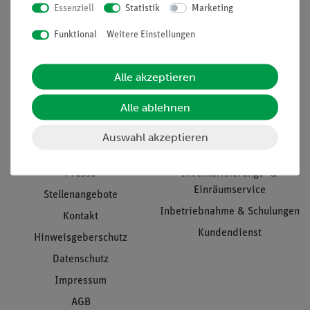
Essenziell
Statistik
Marketing
Nach oben
Funktional
Weitere Einstellungen
Alle akzeptieren
Informationen
Service
Alle ablehnen
Unternehmen
Übersicht Service
Auswahl akzeptieren
Projekte und Lösungen
Beratung & Showroom
Presse
Inventarisierungs- &
Einräumservice
Stellenangebote
Inbetriebnahme & Schulungen
Kontakt
Kundendienst
Hinweisgeberschutz
Datenschutz
Impressum
AGB