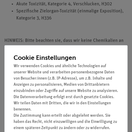
Akute Toxizität, Kategorie 4, Verschlucken, H302
Spezifische Zielorgan-Toxizität (einmalige Exposition),
Kategorie 3, H336
HINWEIS: Bitte beachten sie, dass wir keine Chemikalien an
Privatpersonen verkaufen. Lt. ChemVerbotsV geben wir
Chemikalien nur an Wiederverkäufer, berufsmässige
Cookie Einstellungen
Verwender und öffentliche Forschungs- Untersuchungs und
Wir verwenden Cookies und ähnliche Technologien auf
Lehranstalten ab.
unserer Website und verarbeiten personenbezogene Daten
von Besucher:innen (z.B. IP-Adresse), um z.B. Inhalte und
Anzeigen zu personalisieren, Medien von Drittanbietern
einzubinden oder Zugriffe auf unsere Website zu analysieren.
Die Datenverarbeitung erfolgt erst durch gesetzte Cookies.
Media / Downloads
Wir teilen Daten mit Dritten, die wir in den Einstellungen
benennen.
Die Zustimmung kann erteilt oder abgelehnt werden. Sie
haben das Recht, nicht einzuwilligen und die Einwilligung zu
Versandkostenfrei ab 300,- €
einem späteren Zeitpunkt zu ändern oder zu widerrufen.