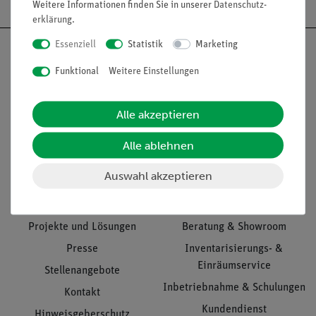
Weitere Informationen finden Sie in unserer
Daten­schutz­
erklärung
.
Essenziell
Statistik
Marketing
Funktional
Weitere Einstellungen
Nach oben
Alle akzeptieren
Alle ablehnen
Informationen
Service
Auswahl akzeptieren
Unternehmen
Übersicht Service
Projekte und Lösungen
Beratung & Showroom
Presse
Inventarisierungs- &
Einräumservice
Stellenangebote
Inbetriebnahme & Schulungen
Kontakt
Kundendienst
Hinweisgeberschutz