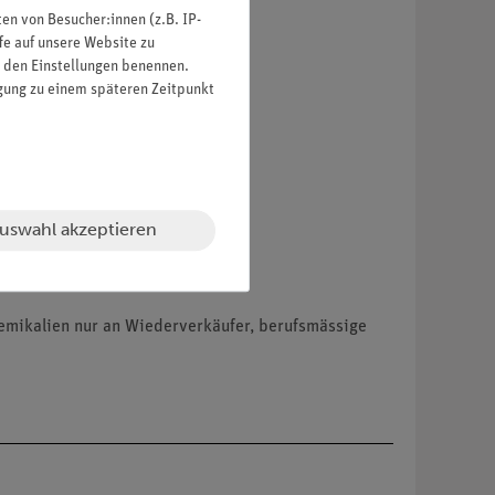
n von Besucher:innen (z.B. IP-
fe auf unsere Website zu
in den Einstellungen benennen.
igung zu einem späteren Zeitpunkt
uswahl akzeptieren
hemikalien nur an Wiederverkäufer, berufsmässige