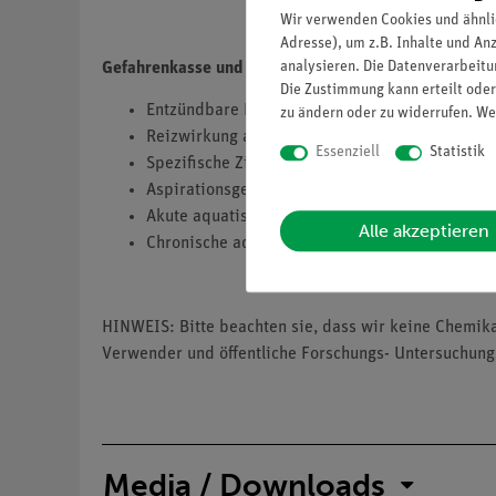
Wir verwenden Cookies und ähnli
Adresse), um z.B. Inhalte und An
analysieren. Die Datenverarbeitun
Gefahrenkasse und Gefahrenkategorie
Die Zustimmung kann erteilt oder
Entzündbare Flüssigkeit, Kategorie 2, H225
zu ändern oder zu widerrufen. We
Reizwirkung auf die Haut, Kategorie 2, H315
Essenziell
Statistik
Spezifische Zielorgan-Toxizität (einmalige Exp
Aspirationsgefahr, Kategorie 1, H304
Akute aquatische Toxizität (Wassergefährdend,
Alle akzeptieren
Chronische aquatische Toxizität (Wassergefähr
HINWEIS: Bitte beachten sie, dass wir keine Chemik
Verwender und öffentliche Forschungs- Untersuchung
Media / Downloads