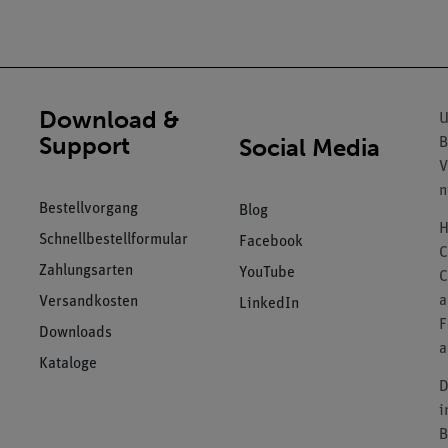
Download &
U
Support
Social Media
B
V
n
Bestellvorgang
Blog
H
Schnellbestellformular
Facebook
C
Zahlungsarten
YouTube
C
a
Versandkosten
LinkedIn
F
Downloads
a
Kataloge
D
i
B