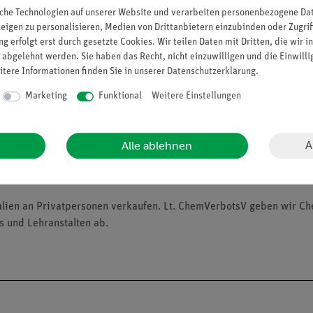
che Technologien auf unserer Website und verarbeiten personenbezogene Date
zeigen zu personalisieren, Medien von Drittanbietern einzubinden oder Zugrif
g erfolgt erst durch gesetzte Cookies. Wir teilen Daten mit Dritten, die wir 
 abgelehnt werden. Sie haben das Recht, nicht einzuwilligen und die Einwill
itere Informationen finden Sie in unserer
Daten­schutz­erklärung
.
Marketing
Funktional
Weitere Einstellungen
osition), Kategorie 3, Zentralnervensystem, H336
 Akut), Kategorie 1, H400
A
Alle ablehnen
dend, Chronisch), Kategorie 1, H410
alien an Privatpersonen verkaufen. Lt. ChemVerbotsV geben wir C
s und Lehranstalten ab.