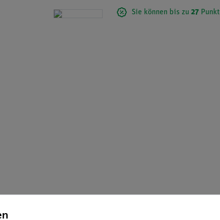
Sie können bis zu
27
Punkt
Item 1 of 4
en