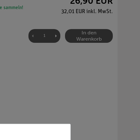
26,90 EUR
e sammeln!
32,01 EUR inkl. MwSt.
In den
Warenkorb