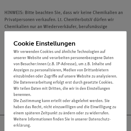
HINWEIS: Bitte beachten Sie, dass wir keine Chemikalien an
Privatpersonen verkaufen. Lt. ChemVerbotsV dürfen wir
Chemikalien nur an Wiederverkäufer, berufsmässige
Verwender und öffentliche Forschungs-, Untersuchungs- und
Lehranstalten abgeben.
Cookie Einstellungen
Wir verwenden Cookies und ähnliche Technologien auf
unserer Website und verarbeiten personenbezogene Daten
von Besucher:innen (z.B. IP-Adresse), um z.B. Inhalte und
Anzeigen zu personalisieren, Medien von Drittanbietern
Media / Downloads
einzubinden oder Zugriffe auf unsere Website zu analysieren.
Die Datenverarbeitung erfolgt erst durch gesetzte Cookies.
Wir teilen Daten mit Dritten, die wir in den Einstellungen
benennen.
Versandkostenfrei ab 300,- €
Die Zustimmung kann erteilt oder abgelehnt werden. Sie
haben das Recht, nicht einzuwilligen und die Einwilligung zu
einem späteren Zeitpunkt zu ändern oder zu widerrufen.
Weitere Informationen finden Sie in unserer
Daten­schutz­
erklärung
.