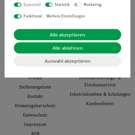
Essenziell
Statistik
Marketing
Nach oben
Funktional
Weitere Einstellungen
Alle akzeptieren
Informationen
Service
Alle ablehnen
Unternehmen
Übersicht Service
Auswahl akzeptieren
Projekte und Lösungen
Beratung & Showroom
Presse
Inventarisierungs- &
Einräumservice
Stellenangebote
Inbetriebnahme & Schulungen
Kontakt
Kundendienst
Hinweisgeberschutz
Datenschutz
Impressum
AGB