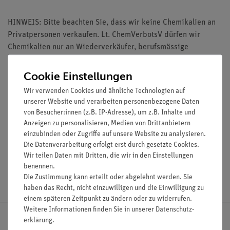
HINWEIS: Bitte beachten Sie, dass wir keine Chemikalien an
Privatpersonen verkaufen. Lt. ChemVerbotsV dürfen wir
Chemikalien nur an Wiederverkäufer, berufsmässige
Verwender und öffentliche Forschungs-, Untersuchungs- und
Lehranstalten abgeben.
Cookie Einstellungen
Wir verwenden Cookies und ähnliche Technologien auf
unserer Website und verarbeiten personenbezogene Daten
von Besucher:innen (z.B. IP-Adresse), um z.B. Inhalte und
Anzeigen zu personalisieren, Medien von Drittanbietern
Media / Downloads
einzubinden oder Zugriffe auf unsere Website zu analysieren.
Die Datenverarbeitung erfolgt erst durch gesetzte Cookies.
Wir teilen Daten mit Dritten, die wir in den Einstellungen
benennen.
Versandkostenfrei ab 300,- €
Die Zustimmung kann erteilt oder abgelehnt werden. Sie
haben das Recht, nicht einzuwilligen und die Einwilligung zu
einem späteren Zeitpunkt zu ändern oder zu widerrufen.
Weitere Informationen finden Sie in unserer
Daten­schutz­
erklärung
.