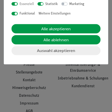
Essenziell
Statistik
Marketing
Nach oben
Funktional
Weitere Einstellungen
Alle akzeptieren
Informationen
Service
Alle ablehnen
Unternehmen
Übersicht Service
Auswahl akzeptieren
Projekte und Lösungen
Beratung & Showroom
Presse
Inventarisierungs- &
Einräumservice
Stellenangebote
Inbetriebnahme & Schulungen
Kontakt
Kundendienst
Hinweisgeberschutz
Datenschutz
Impressum
AGB