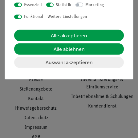
Essenziell
Statistik
Marketing
Nach oben
Funktional
Weitere Einstellungen
Alle akzeptieren
Informationen
Service
Alle ablehnen
Unternehmen
Übersicht Service
Auswahl akzeptieren
Projekte und Lösungen
Beratung & Showroom
Presse
Inventarisierungs- &
Einräumservice
Stellenangebote
Inbetriebnahme & Schulungen
Kontakt
Kundendienst
Hinweisgeberschutz
Datenschutz
Impressum
AGB