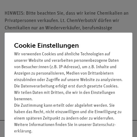
HINWEIS: Bitte beachten Sie, dass wir keine Chemikalien an
Privatpersonen verkaufen. Lt. ChemVerbotsV dürfen wir
Chemikalien nur an Wiederverkäufer, berufsmässige
Verwender und öffentliche Forschungs-, Untersuchungs- und
Lehranstalten abgeben.
Cookie Einstellungen
Wir verwenden Cookies und ähnliche Technologien auf
unserer Website und verarbeiten personenbezogene Daten
von Besucher:innen (z.B. IP-Adresse), um z.B. Inhalte und
Anzeigen zu personalisieren, Medien von Drittanbietern
Media / Downloads
einzubinden oder Zugriffe auf unsere Website zu analysieren.
Die Datenverarbeitung erfolgt erst durch gesetzte Cookies.
Wir teilen Daten mit Dritten, die wir in den Einstellungen
benennen.
Versandkostenfrei ab 300,- €
Die Zustimmung kann erteilt oder abgelehnt werden. Sie
haben das Recht, nicht einzuwilligen und die Einwilligung zu
einem späteren Zeitpunkt zu ändern oder zu widerrufen.
Weitere Informationen finden Sie in unserer
Daten­schutz­
erklärung
.