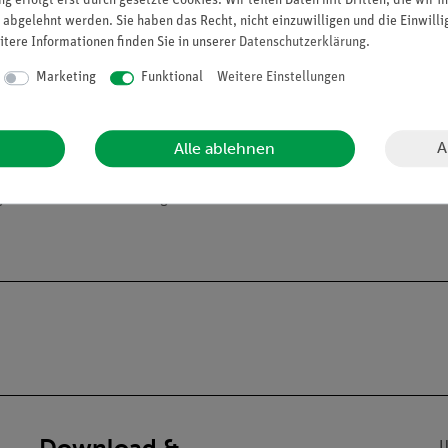
g erfolgt erst durch gesetzte Cookies. Wir teilen Daten mit Dritten, die wir 
 abgelehnt werden. Sie haben das Recht, nicht einzuwilligen und die Einwill
310
itere Informationen finden Sie in unserer
Daten­schutz­erklärung
.
Marketing
Funktional
Weitere Einstellungen
A
Alle ablehnen
alien an Privatpersonen verkaufen. Lt. ChemVerbotsV dürfen wir C
gs- und Lehranstalten abgeben.
Download &
U