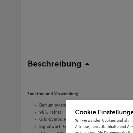
Beschreibung
Funktion und Verwendung
Bariumhydroxid x 8 H2O
Cookie Einstellung
98% reinst
GHS-Symbole(s): GHS05,GHS07
Wir verwenden Cookies und ähnli
Signalwort: Gefahr
Adresse), um z.B. Inhalte und An