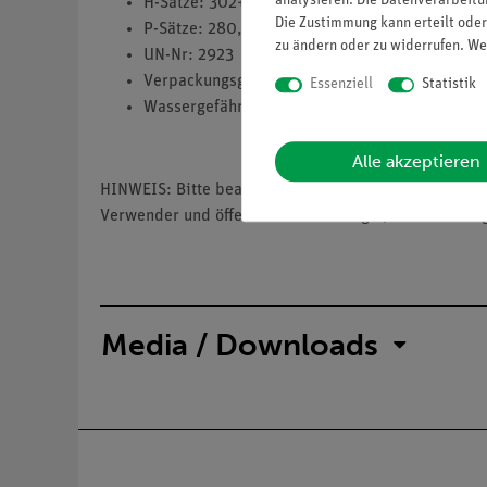
analysieren. Die Datenverarbeitun
H-Sätze: 302+332,314
Die Zustimmung kann erteilt oder
P-Sätze: 280,301+330+331,305+351+338,308+
zu ändern oder zu widerrufen. We
UN-Nr: 2923
Verpackungsgruppe: 2
Essenziell
Statistik
Wassergefährdungsklasse: 1
Alle akzeptieren
HINWEIS: Bitte beachten Sie, dass wir keine Chemik
Verwender und öffentliche Forschungs-, Untersuchun
Media / Downloads