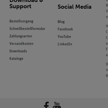
Support
Social Media
B
V
n
Bestellvorgang
Blog
H
Schnellbestellformular
Facebook
C
Zahlungsarten
YouTube
C
a
Versandkosten
LinkedIn
F
Downloads
a
Kataloge
D
i
B