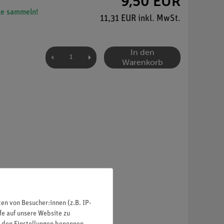
9,50 EUR
e sammeln!
11,31 EUR inkl. MwSt.
In den
Warenkorb
n von Besucher:innen (z.B. IP-
fe auf unsere Website zu