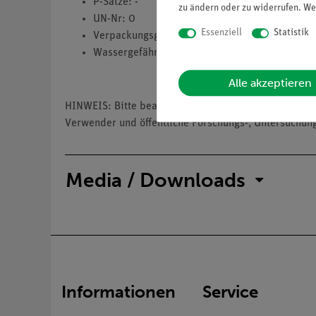
P-Sätze: -
zu ändern oder zu widerrufen. We
UN-Nr: 0
Essenziell
Statistik
Verpackungsgruppe: 0
Wassergefährdungsklasse: 1
Alle akzeptieren
HINWEIS: Bitte beachten Sie, dass wir keine Chemik
Verwender und öffentliche Forschungs-, Untersuchun
Media / Downloads
Informationen
Service