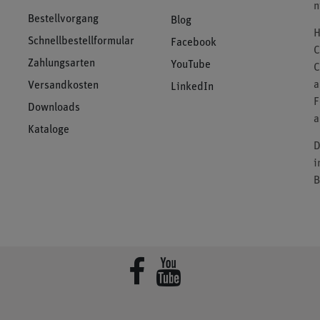
n
Bestellvorgang
Blog
H
Schnellbestellformular
Facebook
C
Zahlungsarten
YouTube
C
a
Versandkosten
LinkedIn
F
Downloads
a
Kataloge
D
i
B