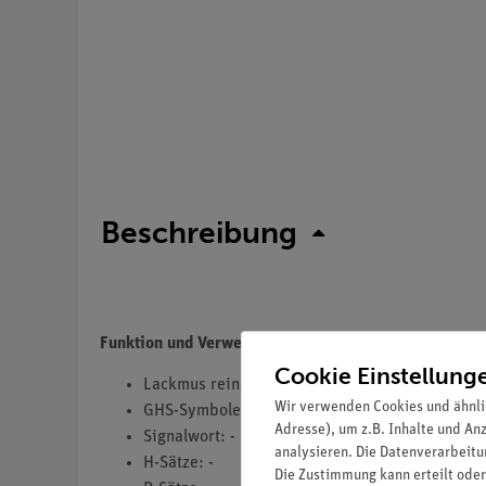
Beschreibung
Funktion und Verwendung
Cookie Einstellung
Lackmus reinst
Wir verwenden Cookies und ähnli
GHS-Symbole(s): -
Adresse), um z.B. Inhalte und An
Signalwort: -
analysieren. Die Datenverarbeitun
H-Sätze: -
Die Zustimmung kann erteilt oder