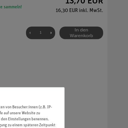
13,70 EUR
e sammeln!
16,30 EUR inkl. MwSt.
In den
Warenkorb
n von Besucher:innen (z.B. IP-
fe auf unsere Website zu
in den Einstellungen benennen.
igung zu einem späteren Zeitpunkt