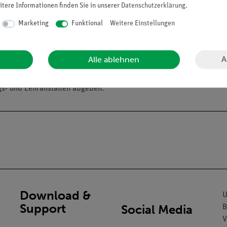
itere Informationen finden Sie in unserer
Daten­schutz­erklärung
.
Marketing
Funktional
Weitere Einstellungen
A
Alle ablehnen
alien an Privatpersonen verkaufen. Lt. ChemVerbotsV dürfen wir C
gs- und Lehranstalten abgeben.
Download &
U
Support
Social Media
B
V