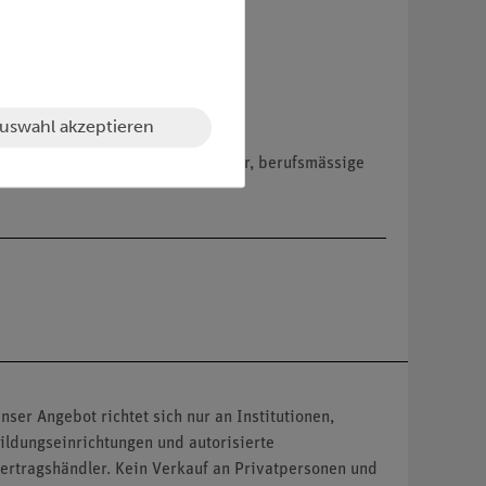
uswahl akzeptieren
hemikalien nur an Wiederverkäufer, berufsmässige
nser Angebot richtet sich nur an Institutionen,
ildungseinrichtungen und autorisierte
ertragshändler. Kein Verkauf an Privatpersonen und