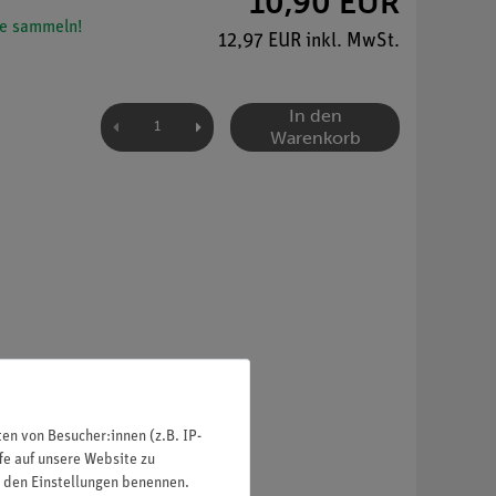
10,90 EUR
e sammeln!
12,97 EUR inkl. MwSt.
In den
Warenkorb
n von Besucher:innen (z.B. IP-
fe auf unsere Website zu
in den Einstellungen benennen.