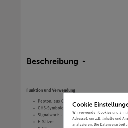
Beschreibung
Funktion und Verwendung
Pepton, aus Casein
Cookie Einstellung
GHS-Symbole(s): -
Wir verwenden Cookies und ähnli
Signalwort: -
Adresse), um z.B. Inhalte und An
H-Sätze: -
analysieren. Die Datenverarbeitun