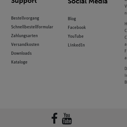
Support
Social Media
V
n
Bestellvorgang
Blog
H
Schnellbestellformular
Facebook
C
Zahlungsarten
YouTube
C
a
Versandkosten
LinkedIn
F
Downloads
a
Kataloge
D
i
B