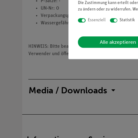
P-Sätze: -
Die Zustimmung kann erteilt oder
UN-Nr: 0
zu ändern oder zu widerrufen. We
Verpackungsgruppe: 0
Essenziell
Statistik
Wassergefährdungsklasse: 1
Alle akzeptieren
HINWEIS: Bitte beachten Sie, dass wir keine Chemik
Verwender und öffentliche Forschungs-, Untersuchun
Media / Downloads