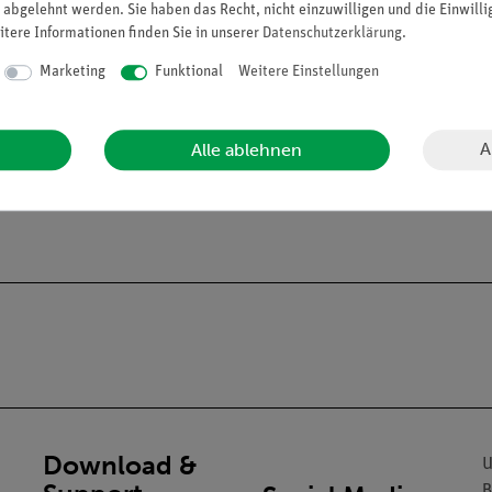
 abgelehnt werden. Sie haben das Recht, nicht einzuwilligen und die Einwill
itere Informationen finden Sie in unserer
Daten­schutz­erklärung
.
Marketing
Funktional
Weitere Einstellungen
A
Alle ablehnen
alien an Privatpersonen verkaufen. Lt. ChemVerbotsV dürfen wir C
gs- und Lehranstalten abgeben.
Download &
U
B