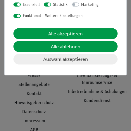
Essenziell
Statistik
Marketing
Nach oben
Funktional
Weitere Einstellungen
Alle akzeptieren
Informationen
Service
Alle ablehnen
Unternehmen
Übersicht Service
Auswahl akzeptieren
Projekte und Lösungen
Beratung & Showroom
Presse
Inventarisierungs- &
Einräumservice
Stellenangebote
Inbetriebnahme & Schulungen
Kontakt
Kundendienst
Hinweisgeberschutz
Datenschutz
Impressum
AGB