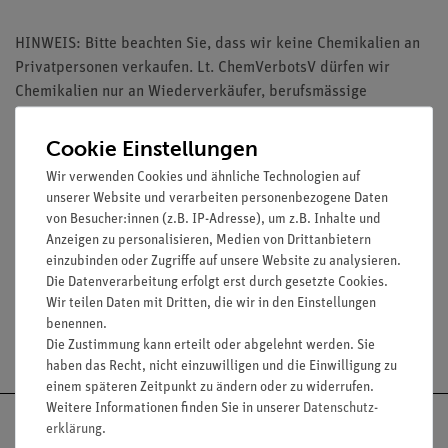
HINWEIS: Bitte beachten Sie, dass wir keine Chemikalien an
Privatpersonen verkaufen. Lt. ChemVerbotsV dürfen wir
Chemikalien nur an Wiederverkäufer, berufsmässige
Verwender und öffentliche Forschungs-, Untersuchungs- und
Lehranstalten abgeben.
Cookie Einstellungen
Wir verwenden Cookies und ähnliche Technologien auf
unserer Website und verarbeiten personenbezogene Daten
von Besucher:innen (z.B. IP-Adresse), um z.B. Inhalte und
Anzeigen zu personalisieren, Medien von Drittanbietern
Media / Downloads
einzubinden oder Zugriffe auf unsere Website zu analysieren.
Die Datenverarbeitung erfolgt erst durch gesetzte Cookies.
Wir teilen Daten mit Dritten, die wir in den Einstellungen
benennen.
Versandkostenfrei ab 300,- €
Die Zustimmung kann erteilt oder abgelehnt werden. Sie
haben das Recht, nicht einzuwilligen und die Einwilligung zu
einem späteren Zeitpunkt zu ändern oder zu widerrufen.
Weitere Informationen finden Sie in unserer
Daten­schutz­
erklärung
.