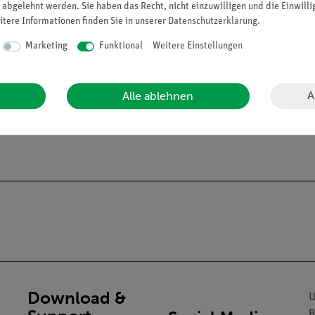
 abgelehnt werden. Sie haben das Recht, nicht einzuwilligen und die Einwill
itere Informationen finden Sie in unserer
Daten­schutz­erklärung
.
Marketing
Funktional
Weitere Einstellungen
A
Alle ablehnen
alien an Privatpersonen verkaufen. Lt. ChemVerbotsV dürfen wir C
gs- und Lehranstalten abgeben.
Download &
U
B