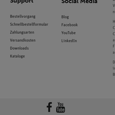
Support
Social Media
V
n
Bestellvorgang
Blog
H
Schnellbestellformular
Facebook
C
Zahlungsarten
YouTube
C
a
Versandkosten
LinkedIn
F
Downloads
a
Kataloge
D
i
B