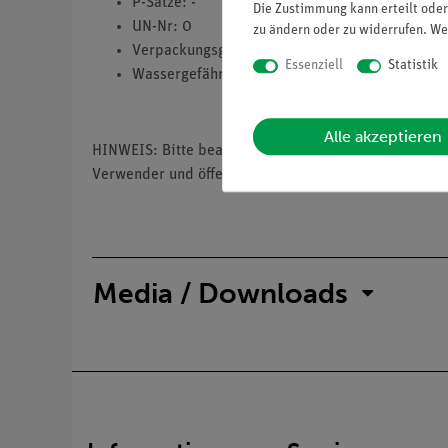
P-Sätze: -
Die Zustimmung kann erteilt oder
UN-Nr: 0
zu ändern oder zu widerrufen. We
Verpackungsgruppe: 0
Essenziell
Statistik
Wassergefährdungsklasse: -
Alle akzeptieren
HINWEIS: Bitte beachten Sie, dass wir keine Chemik
Verwender und öffentliche Forschungs-, Untersuchun
Media / Downloads