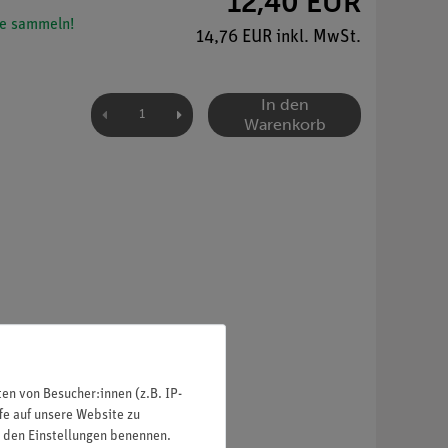
12,40 EUR
e sammeln!
14,76 EUR inkl. MwSt.
In den
Warenkorb
n von Besucher:innen (z.B. IP-
fe auf unsere Website zu
in den Einstellungen benennen.