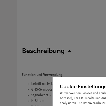
Beschreibung
Funktion und Verwendung
Leinöl nativ kalt gepreßt
Cookie Einstellung
GHS-Symbole(s): -
Wir verwenden Cookies und ähnli
Signalwort: -
Adresse), um z.B. Inhalte und An
H-Sätze: -
analysieren. Die Datenverarbeitun