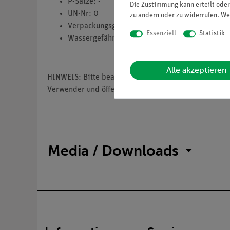
P-Sätze: -
Die Zustimmung kann erteilt oder
UN-Nr: 0
zu ändern oder zu widerrufen. We
Verpackungsgruppe: 0
Essenziell
Statistik
Wassergefährdungsklasse: 1
Alle akzeptieren
HINWEIS: Bitte beachten Sie, dass wir keine Chemik
Verwender und öffentliche Forschungs-, Untersuchun
Media / Downloads