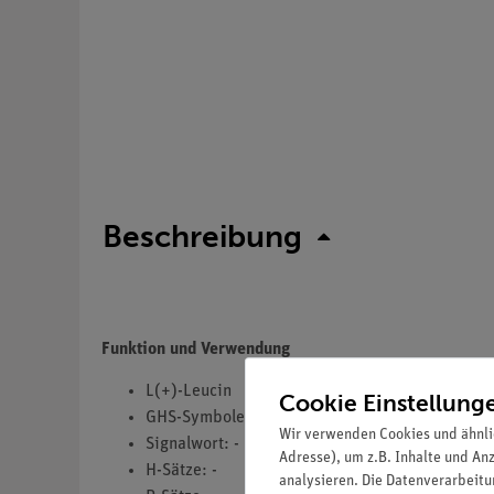
Beschreibung
Funktion und Verwendung
L(+)-Leucin
Cookie Einstellung
GHS-Symbole(s): -
Wir verwenden Cookies und ähnli
Signalwort: -
Adresse), um z.B. Inhalte und An
H-Sätze: -
analysieren. Die Datenverarbeitun