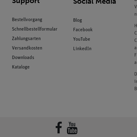
Support
Social Media
V
n
Bestellvorgang
Blog
H
Schnellbestellformular
Facebook
C
Zahlungsarten
YouTube
C
a
Versandkosten
LinkedIn
F
Downloads
a
Kataloge
D
i
B