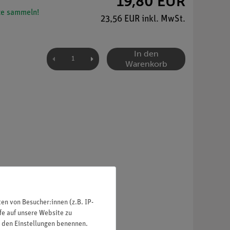
19,80 EUR
e sammeln!
23,56 EUR inkl. MwSt.
In den
Warenkorb
n von Besucher:innen (z.B. IP-
fe auf unsere Website zu
in den Einstellungen benennen.