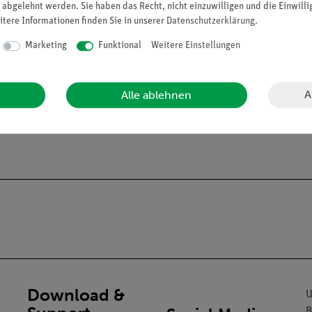
 abgelehnt werden. Sie haben das Recht, nicht einzuwilligen und die Einwill
itere Informationen finden Sie in unserer
Daten­schutz­erklärung
.
Marketing
Funktional
Weitere Einstellungen
A
Alle ablehnen
alien an Privatpersonen verkaufen. Lt. ChemVerbotsV dürfen wir C
gs- und Lehranstalten abgeben.
Download &
U
B