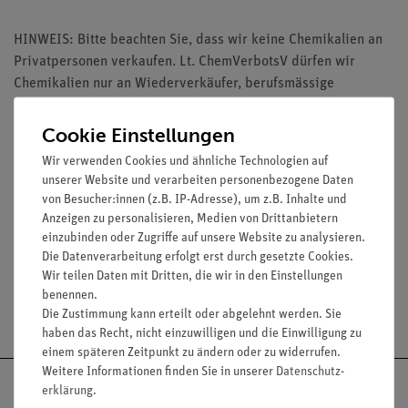
HINWEIS: Bitte beachten Sie, dass wir keine Chemikalien an
Privatpersonen verkaufen. Lt. ChemVerbotsV dürfen wir
Chemikalien nur an Wiederverkäufer, berufsmässige
Verwender und öffentliche Forschungs-, Untersuchungs- und
Lehranstalten abgeben.
Cookie Einstellungen
Wir verwenden Cookies und ähnliche Technologien auf
unserer Website und verarbeiten personenbezogene Daten
von Besucher:innen (z.B. IP-Adresse), um z.B. Inhalte und
Anzeigen zu personalisieren, Medien von Drittanbietern
Media / Downloads
einzubinden oder Zugriffe auf unsere Website zu analysieren.
Die Datenverarbeitung erfolgt erst durch gesetzte Cookies.
Wir teilen Daten mit Dritten, die wir in den Einstellungen
benennen.
Versandkostenfrei ab 300,- €
Die Zustimmung kann erteilt oder abgelehnt werden. Sie
haben das Recht, nicht einzuwilligen und die Einwilligung zu
einem späteren Zeitpunkt zu ändern oder zu widerrufen.
Weitere Informationen finden Sie in unserer
Daten­schutz­
erklärung
.