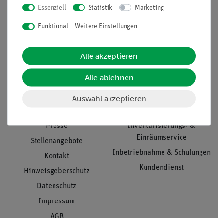
Essenziell
Statistik
Marketing
Nach oben
Funktional
Weitere Einstellungen
Alle akzeptieren
Informationen
Service
Alle ablehnen
Unternehmen
Übersicht Service
Auswahl akzeptieren
Projekte und Lösungen
Beratung & Showroom
Presse
Inventarisierungs- &
Einräumservice
Stellenangebote
Inbetriebnahme & Schulungen
Kontakt
Kundendienst
Hinweisgeberschutz
Datenschutz
Impressum
AGB