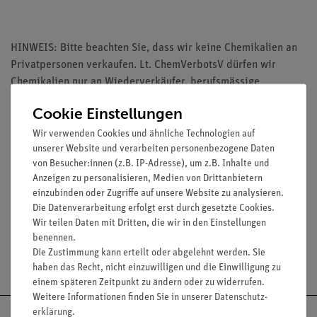
HINWEIS: Bitte beachten Sie, dass wir keine Chemikalien an
Privatpersonen verkaufen. Lt. ChemVerbotsV dürfen wir
Chemikalien nur an Wiederverkäufer, berufsmässige
Verwender und öffentliche Forschungs-, Untersuchungs- und
Cookie Einstellungen
Lehranstalten abgeben.
Wir verwenden Cookies und ähnliche Technologien auf
unserer Website und verarbeiten personenbezogene Daten
von Besucher:innen (z.B. IP-Adresse), um z.B. Inhalte und
Anzeigen zu personalisieren, Medien von Drittanbietern
einzubinden oder Zugriffe auf unsere Website zu analysieren.
Media / Downloads
Die Datenverarbeitung erfolgt erst durch gesetzte Cookies.
Wir teilen Daten mit Dritten, die wir in den Einstellungen
benennen.
Die Zustimmung kann erteilt oder abgelehnt werden. Sie
Versandkostenfrei ab 300,- €
haben das Recht, nicht einzuwilligen und die Einwilligung zu
einem späteren Zeitpunkt zu ändern oder zu widerrufen.
Weitere Informationen finden Sie in unserer
Daten­schutz­
erklärung
.