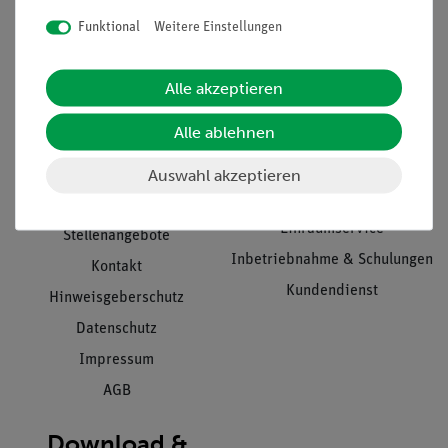
Funktional
Weitere Einstellungen
Informationen
Service
Alle akzeptieren
Alle ablehnen
Unternehmen
Übersicht Service
Auswahl akzeptieren
Projekte und Lösungen
Beratung & Showroom
Presse
Inventarisierungs- &
Einräumservice
Stellenangebote
Inbetriebnahme & Schulungen
Kontakt
Kundendienst
Hinweisgeberschutz
Datenschutz
Impressum
AGB
Download &