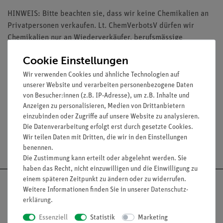
HINWEIS: Bitte beachten sie, dass wir keine Chemikalien an
Privatpersonen verkaufen. Lt. ChemVerbotsV dürfen wir
Chemikalien nur an Wiederverkäufer, berufsmässige
Verwender und öffentliche Forschungs-, Untersuchungs und
Cookie Einstellungen
Lehranstalten abgeben
Wir verwenden Cookies und ähnliche Technologien auf
unserer Website und verarbeiten personenbezogene Daten
von Besucher:innen (z.B. IP-Adresse), um z.B. Inhalte und
Media / Downloads
Anzeigen zu personalisieren, Medien von Drittanbietern
einzubinden oder Zugriffe auf unsere Website zu analysieren.
Die Datenverarbeitung erfolgt erst durch gesetzte Cookies.
Wir teilen Daten mit Dritten, die wir in den Einstellungen
Versandkostenfrei ab 300,- €
benennen.
Die Zustimmung kann erteilt oder abgelehnt werden. Sie
haben das Recht, nicht einzuwilligen und die Einwilligung zu
einem späteren Zeitpunkt zu ändern oder zu widerrufen.
Weitere Informationen finden Sie in unserer
Daten­schutz­
erklärung
.
Nach oben
Essenziell
Statistik
Marketing