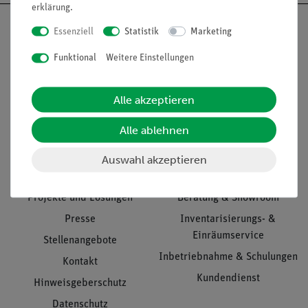
erklärung
.
Essenziell
Statistik
Marketing
Funktional
Weitere Einstellungen
Nach oben
Alle akzeptieren
Informationen
Service
Alle ablehnen
Auswahl akzeptieren
Unternehmen
Übersicht Service
Projekte und Lösungen
Beratung & Showroom
Presse
Inventarisierungs- &
Einräumservice
Stellenangebote
Inbetriebnahme & Schulungen
Kontakt
Kundendienst
Hinweisgeberschutz
Datenschutz