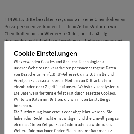
HINWEIS: Bitte beachten sie, dass wir keine Chemikalien an
Privatpersonen verkaufen. Lt. ChemVerbotsV dürfen wir
Chemikalien nur an Wiederverkäufer, berufsmässige
Verwender und öffentliche Forschungs-, Untersuchungs und
Lehranstalten abgeben
Cookie Einstellungen
Wir verwenden Cookies und ähnliche Technologien auf
unserer Website und verarbeiten personenbezogene Daten
von Besucher:innen (z.B. IP-Adresse), um z.B. Inhalte und
Anzeigen zu personalisieren, Medien von Drittanbietern
einzubinden oder Zugriffe auf unsere Website zu analysieren.
Media / Downloads
Die Datenverarbeitung erfolgt erst durch gesetzte Cookies.
Wir teilen Daten mit Dritten, die wir in den Einstellungen
benennen.
Die Zustimmung kann erteilt oder abgelehnt werden. Sie
haben das Recht, nicht einzuwilligen und die Einwilligung zu
Versandkostenfrei ab 300,- €
einem späteren Zeitpunkt zu ändern oder zu widerrufen.
Weitere Informationen finden Sie in unserer
Daten­schutz­