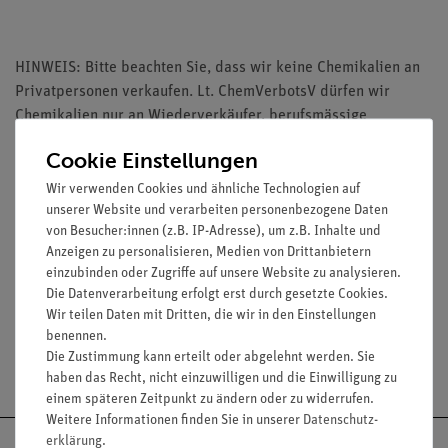
HINWEIS: Bitte beachten Sie, dass wir keine Chemikalien an
Privatpersonen verkaufen. Lt. ChemVerbotsV dürfen wir
Chemikalien nur an Wiederverkäufer, berufsmässige
Verwender und öffentliche Forschungs-, Untersuchungs- und
Cookie Einstellungen
Lehranstalten abgeben.
Wir verwenden Cookies und ähnliche Technologien auf
unserer Website und verarbeiten personenbezogene Daten
von Besucher:innen (z.B. IP-Adresse), um z.B. Inhalte und
Anzeigen zu personalisieren, Medien von Drittanbietern
einzubinden oder Zugriffe auf unsere Website zu analysieren.
Media / Downloads
Die Datenverarbeitung erfolgt erst durch gesetzte Cookies.
Wir teilen Daten mit Dritten, die wir in den Einstellungen
benennen.
Die Zustimmung kann erteilt oder abgelehnt werden. Sie
Versandkostenfrei ab 300,- €
haben das Recht, nicht einzuwilligen und die Einwilligung zu
einem späteren Zeitpunkt zu ändern oder zu widerrufen.
Weitere Informationen finden Sie in unserer
Daten­schutz­
erklärung
.