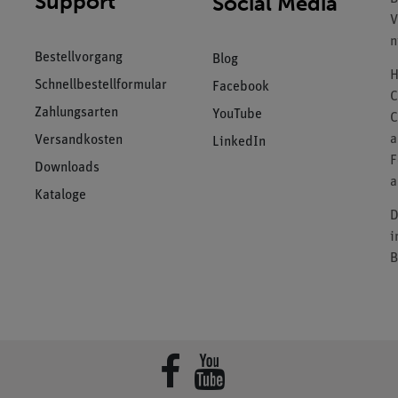
Support
Social Media
V
n
Bestellvorgang
Blog
H
Schnellbestellformular
Facebook
C
Zahlungsarten
YouTube
C
a
Versandkosten
LinkedIn
F
Downloads
a
Kataloge
D
i
B