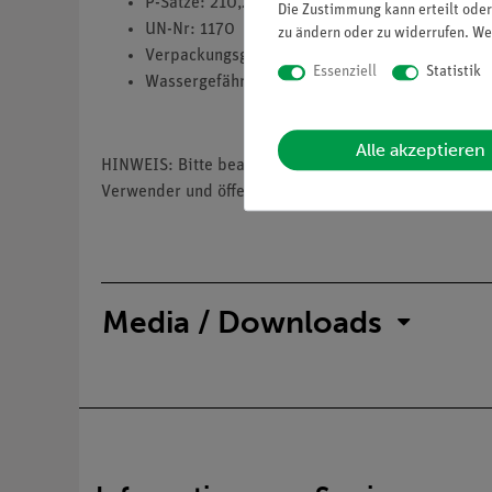
P-Sätze: 210,240,305+351+338,403+233
Die Zustimmung kann erteilt oder
UN-Nr: 1170
zu ändern oder zu widerrufen. We
Verpackungsgruppe: 2
Essenziell
Statistik
Wassergefährdungsklasse: 1
Alle akzeptieren
HINWEIS: Bitte beachten Sie, dass wir keine Chemik
Verwender und öffentliche Forschungs-, Untersuchun
Media / Downloads