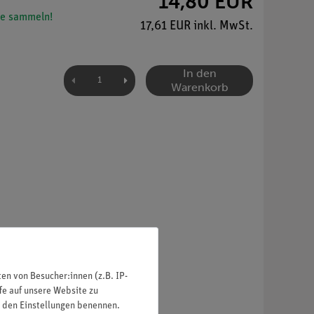
14,80 EUR
e sammeln!
17,61 EUR inkl. MwSt.
In den
Warenkorb
n von Besucher:innen (z.B. IP-
fe auf unsere Website zu
in den Einstellungen benennen.