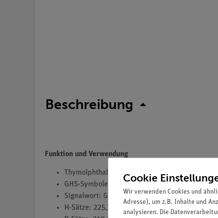
Beschreibung
Funktion und Verwendung
Thymolphthalein 0,1% ethanolisch
Cookie Einstellung
GHS-Symbole(s): GHS02,GHS07
Wir verwenden Cookies und ähnli
Signalwort: Gefahr
Adresse), um z.B. Inhalte und An
H-Sätze: 225,319
analysieren. Die Datenverarbeitun