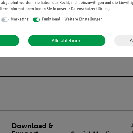
 abgelehnt werden. Sie haben das Recht, nicht einzuwilligen und die Einwill
itere Informationen finden Sie in unserer
Daten­schutz­erklärung
.
Marketing
Funktional
Weitere Einstellungen
A
Alle ablehnen
alien an Privatpersonen verkaufen. Lt. ChemVerbotsV dürfen wir C
gs- und Lehranstalten abgeben.
Download &
U
B