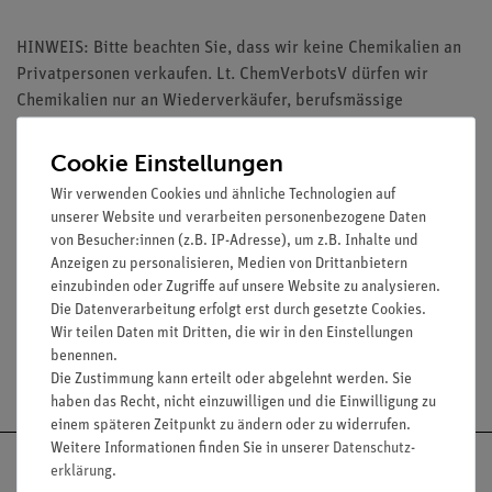
HINWEIS: Bitte beachten Sie, dass wir keine Chemikalien an
Privatpersonen verkaufen. Lt. ChemVerbotsV dürfen wir
Chemikalien nur an Wiederverkäufer, berufsmässige
Verwender und öffentliche Forschungs-, Untersuchungs- und
Lehranstalten abgeben.
Cookie Einstellungen
Wir verwenden Cookies und ähnliche Technologien auf
unserer Website und verarbeiten personenbezogene Daten
von Besucher:innen (z.B. IP-Adresse), um z.B. Inhalte und
Anzeigen zu personalisieren, Medien von Drittanbietern
Media / Downloads
einzubinden oder Zugriffe auf unsere Website zu analysieren.
Die Datenverarbeitung erfolgt erst durch gesetzte Cookies.
Wir teilen Daten mit Dritten, die wir in den Einstellungen
benennen.
Versandkostenfrei ab 300,- €
Die Zustimmung kann erteilt oder abgelehnt werden. Sie
haben das Recht, nicht einzuwilligen und die Einwilligung zu
einem späteren Zeitpunkt zu ändern oder zu widerrufen.
Weitere Informationen finden Sie in unserer
Daten­schutz­
erklärung
.