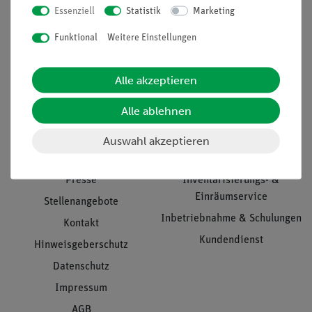
Essenziell
Statistik
Marketing
Nach oben
Funktional
Weitere Einstellungen
Alle akzeptieren
Informationen
Service
Alle ablehnen
Unternehmen
Übersicht Service
Auswahl akzeptieren
Projekte und Lösungen
Beratung & Showroom
Presse
Inventarisierungs- &
Einräumservice
Stellenangebote
Inbetriebnahme & Schulungen
Kontakt
Kundendienst
Hinweisgeberschutz
Datenschutz
Impressum
AGB