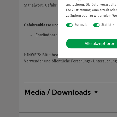
analysieren. Die Datenverarbeitun
Signalwort: Gefahr
Die Zustimmung kann erteilt oder
zu ändern oder zu widerrufen. We
Essenziell
Statistik
Gefahrenklasse und Gefahrenkategorie
Entzündbare Flüssigkeit, Kategorie 2, H225
Alle akzeptieren
HINWEIS: Bitte beachten sie, dass wir keine Chemik
Verwender und öffentliche Forschungs- Untersuchung
Media / Downloads