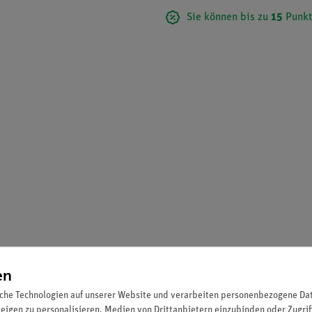
Sie können bis zu
15
Punkt
en
che Technologien auf unserer Website und verarbeiten personenbezogene Date
zeigen zu personalisieren, Medien von Drittanbietern einzubinden oder Zugrif