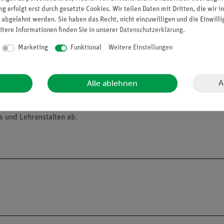
g erfolgt erst durch gesetzte Cookies. Wir teilen Daten mit Dritten, die wir 
 abgelehnt werden. Sie haben das Recht, nicht einzuwilligen und die Einwill
itere Informationen finden Sie in unserer
Daten­schutz­erklärung
.
Marketing
Funktional
Weitere Einstellungen
A
Alle ablehnen
alien an Privatpersonen verkaufen. Lt. ChemVerbotsV geben wir C
s und Lehranstalten ab.