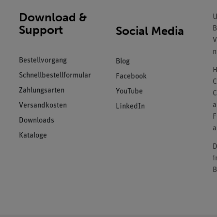
Download &
U
Support
Social Media
B
V
n
Bestellvorgang
Blog
H
Schnellbestellformular
Facebook
C
Zahlungsarten
YouTube
C
a
Versandkosten
LinkedIn
F
Downloads
a
Kataloge
D
i
B