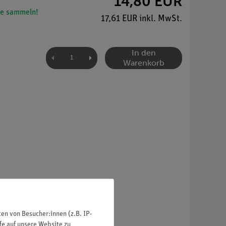
14,80 EUR
e sammeln!
17,61 EUR inkl. MwSt.
In den
Warenkorb
n von Besucher:innen (z.B. IP-
fe auf unsere Website zu