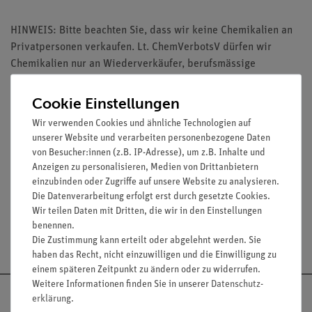
HINWEIS: Bitte beachten Sie, dass wir keine Chemikalien an
Privatpersonen verkaufen. Lt. ChemVerbotsV dürfen wir
Chemikalien nur an Wiederverkäufer, berufsmässige
Verwender und öffentliche Forschungs-, Untersuchungs- und
Lehranstalten abgeben.
Cookie Einstellungen
Wir verwenden Cookies und ähnliche Technologien auf
unserer Website und verarbeiten personenbezogene Daten
von Besucher:innen (z.B. IP-Adresse), um z.B. Inhalte und
Anzeigen zu personalisieren, Medien von Drittanbietern
Media / Downloads
einzubinden oder Zugriffe auf unsere Website zu analysieren.
Die Datenverarbeitung erfolgt erst durch gesetzte Cookies.
Wir teilen Daten mit Dritten, die wir in den Einstellungen
benennen.
Versandkostenfrei ab 300,- €
Die Zustimmung kann erteilt oder abgelehnt werden. Sie
haben das Recht, nicht einzuwilligen und die Einwilligung zu
einem späteren Zeitpunkt zu ändern oder zu widerrufen.
Weitere Informationen finden Sie in unserer
Daten­schutz­
erklärung
.