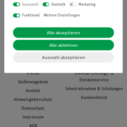
Essenziell
Statistik
Marketing
Nach oben
Funktional
Weitere Einstellungen
Alle akzeptieren
Informationen
Service
Alle ablehnen
Unternehmen
Übersicht Service
Auswahl akzeptieren
Projekte und Lösungen
Beratung & Showroom
Presse
Inventarisierungs- &
Einräumservice
Stellenangebote
Inbetriebnahme & Schulungen
Kontakt
Kundendienst
Hinweisgeberschutz
Datenschutz
Impressum
AGB