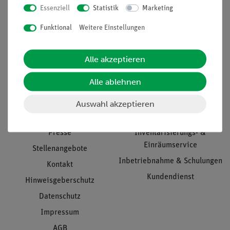
Essenziell
Statistik
Marketing
Nach oben
Funktional
Weitere Einstellungen
Alle akzeptieren
Informationen
Service
Alle ablehnen
Unternehmen
Übersicht Service
Auswahl akzeptieren
Projekte und Lösungen
Beratung & Showroom
Presse
Inventarisierungs- &
Einräumservice
Stellenangebote
Inbetriebnahme & Schulungen
Kontakt
Kundendienst
Hinweisgeberschutz
Datenschutz
Impressum
AGB