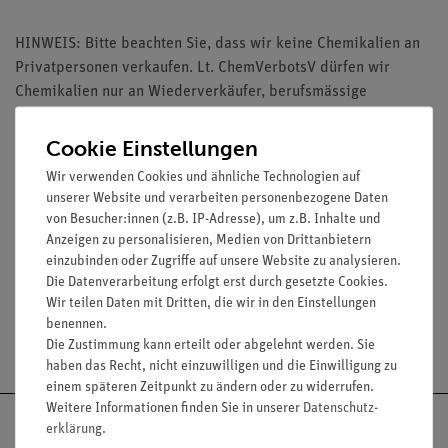
HINWEIS: Bitte beachten Sie, dass wir keine Chemikalien an
Privatpersonen verkaufen. Lt. ChemVerbotsV dürfen wir
Chemikalien nur an Wiederverkäufer, berufsmässige
Verwender und öffentliche Forschungs-, Untersuchungs- und
Lehranstalten abgeben.
Cookie Einstellungen
Wir verwenden Cookies und ähnliche Technologien auf
unserer Website und verarbeiten personenbezogene Daten
von Besucher:innen (z.B. IP-Adresse), um z.B. Inhalte und
Anzeigen zu personalisieren, Medien von Drittanbietern
Media / Downloads
einzubinden oder Zugriffe auf unsere Website zu analysieren.
Die Datenverarbeitung erfolgt erst durch gesetzte Cookies.
Wir teilen Daten mit Dritten, die wir in den Einstellungen
benennen.
Versandkostenfrei ab 300,- €
Die Zustimmung kann erteilt oder abgelehnt werden. Sie
haben das Recht, nicht einzuwilligen und die Einwilligung zu
einem späteren Zeitpunkt zu ändern oder zu widerrufen.
Weitere Informationen finden Sie in unserer
Daten­schutz­
erklärung
.