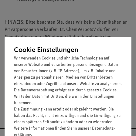
HINWEIS: Bitte beachten Sie, dass wir keine Chemikalien an
Privatpersonen verkaufen. Lt. ChemVerbotsV dürfen wir
Chemikalien nur an Wiederverkäufer, berufsmässige
Verwender und öffentliche Forschungs-, Untersuchungs- und
Cookie Einstellungen
Lehranstalten abgeben.
Wir verwenden Cookies und ähnliche Technologien auf
unserer Website und verarbeiten personenbezogene Daten
von Besucher:innen (z.B. IP-Adresse), um z.B. Inhalte und
Anzeigen zu personalisieren, Medien von Drittanbietern
einzubinden oder Zugriffe auf unsere Website zu analysieren.
Media / Downloads
Die Datenverarbeitung erfolgt erst durch gesetzte Cookies.
Wir teilen Daten mit Dritten, die wir in den Einstellungen
benennen.
Die Zustimmung kann erteilt oder abgelehnt werden. Sie
Versandkostenfrei ab 300,- €
haben das Recht, nicht einzuwilligen und die Einwilligung zu
einem späteren Zeitpunkt zu ändern oder zu widerrufen.
Weitere Informationen finden Sie in unserer
Daten­schutz­
erklärung
.