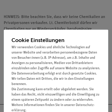
HINWEIS: Bitte beachten Sie, dass wir keine Chemikalien an
Privatpersonen verkaufen. Lt. ChemVerbotsV dürfen wir
Chemikalien nur an Wiederverkäufer, berufsmässige
Verwender und öffentliche Forschungs-, Untersuchungs- und
Cookie Einstellungen
Lehranstalten abgeben.
Wir verwenden Cookies und ähnliche Technologien auf
unserer Website und verarbeiten personenbezogene Daten
von Besucher:innen (z.B. IP-Adresse), um z.B. Inhalte und
Anzeigen zu personalisieren, Medien von Drittanbietern
einzubinden oder Zugriffe auf unsere Website zu analysieren.
Media / Downloads
Die Datenverarbeitung erfolgt erst durch gesetzte Cookies.
Wir teilen Daten mit Dritten, die wir in den Einstellungen
benennen.
Die Zustimmung kann erteilt oder abgelehnt werden. Sie
Versandkostenfrei ab 300,- €
haben das Recht, nicht einzuwilligen und die Einwilligung zu
einem späteren Zeitpunkt zu ändern oder zu widerrufen.
Weitere Informationen finden Sie in unserer
Daten­schutz­
erklärung
.