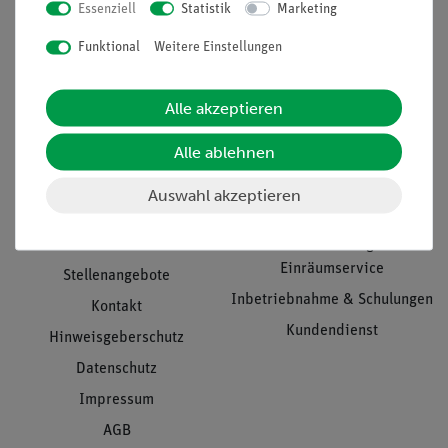
Essenziell
Statistik
Marketing
Nach oben
Funktional
Weitere Einstellungen
Alle akzeptieren
Informationen
Service
Alle ablehnen
Unternehmen
Übersicht Service
Auswahl akzeptieren
Projekte und Lösungen
Beratung & Showroom
Presse
Inventarisierungs- &
Einräumservice
Stellenangebote
Inbetriebnahme & Schulungen
Kontakt
Kundendienst
Hinweisgeberschutz
Datenschutz
Impressum
AGB