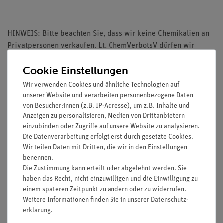
HINWEIS: Bitte beachten Sie, dass wir keine Chemikalien an
Privatpersonen verkaufen. Lt. ChemVerbotsV dürfen wir
Chemikalien nur an Wiederverkäufer, berufsmässige
Cookie Einstellungen
Verwender und öffentliche Forschungs-, Untersuchungs- und
Lehranstalten abgeben.
Wir verwenden Cookies und ähnliche Technologien auf
unserer Website und verarbeiten personenbezogene Daten
von Besucher:innen (z.B. IP-Adresse), um z.B. Inhalte und
Anzeigen zu personalisieren, Medien von Drittanbietern
Media / Downloads
einzubinden oder Zugriffe auf unsere Website zu analysieren.
Die Datenverarbeitung erfolgt erst durch gesetzte Cookies.
Wir teilen Daten mit Dritten, die wir in den Einstellungen
benennen.
Versandkostenfrei ab 300,- €
Die Zustimmung kann erteilt oder abgelehnt werden. Sie
haben das Recht, nicht einzuwilligen und die Einwilligung zu
einem späteren Zeitpunkt zu ändern oder zu widerrufen.
Weitere Informationen finden Sie in unserer
Daten­schutz­
erklärung
.