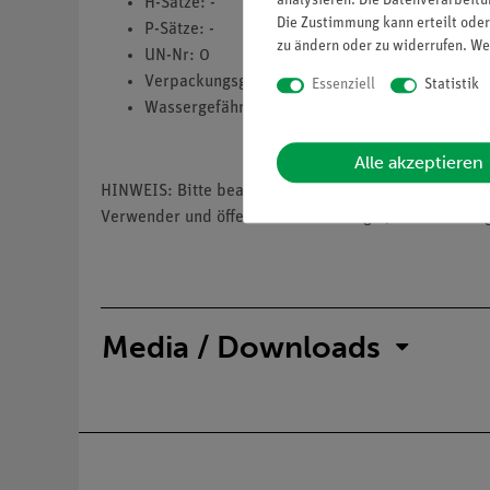
analysieren. Die Datenverarbeitun
H-Sätze: -
Die Zustimmung kann erteilt oder
P-Sätze: -
zu ändern oder zu widerrufen. We
UN-Nr: 0
Verpackungsgruppe: 0
Essenziell
Statistik
Wassergefährdungsklasse: 1
Alle akzeptieren
HINWEIS: Bitte beachten Sie, dass wir keine Chemik
Verwender und öffentliche Forschungs-, Untersuchun
Media / Downloads