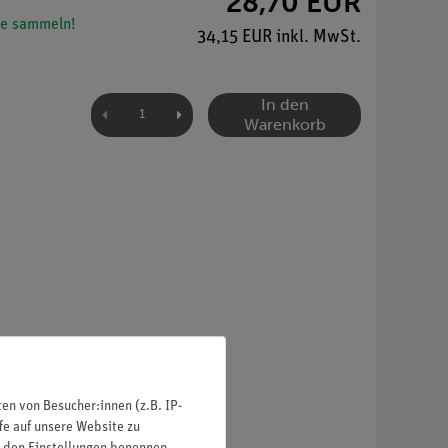
28,70 EUR
e sammeln!
34,15 EUR inkl. MwSt.
In den
Warenkorb
n von Besucher:innen (z.B. IP-
fe auf unsere Website zu