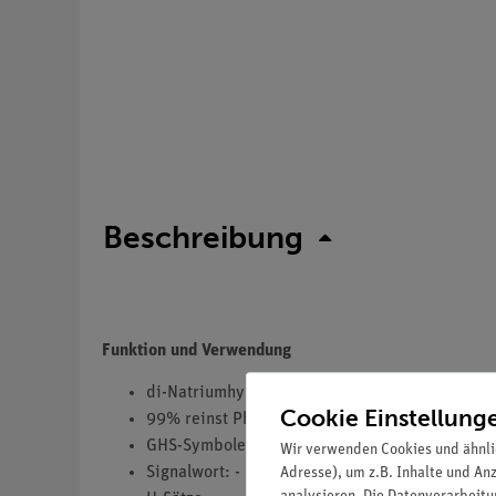
Beschreibung
Funktion und Verwendung
di-Natriumhydrogenphosphat x 2 H2O
Cookie Einstellung
99% reinst Ph.Eur.
GHS-Symbole(s): -
Wir verwenden Cookies und ähnli
Signalwort: -
Adresse), um z.B. Inhalte und An