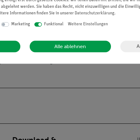
g erfolgt erst durch gesetzte Cookies. Wir teilen Daten mit Dritten, die wir 
 abgelehnt werden. Sie haben das Recht, nicht einzuwilligen und die Einwill
itere Informationen finden Sie in unserer
Daten­schutz­erklärung
.
Marketing
Funktional
Weitere Einstellungen
A
Alle ablehnen
alien an Privatpersonen verkaufen. Lt. ChemVerbotsV dürfen wir C
gs- und Lehranstalten abgeben.
Download &
U