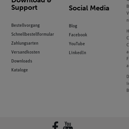
Support
Social Media
B
V
n
Bestellvorgang
Blog
H
Schnellbestellformular
Facebook
C
Zahlungsarten
YouTube
C
a
Versandkosten
LinkedIn
F
Downloads
a
Kataloge
D
i
B