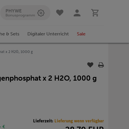
PHYWE
Bonusprogramm
he & Sets
Digitaler Unterricht
Sale
at x 2 H2O, 1000 g
enphosphat x 2 H2O, 1000 g
Lieferzeit:
Lieferung wenn verfügbar
- €