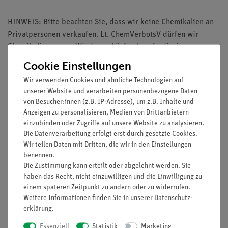
HINWEIS: Bitte beachten Sie, dass wir keine Chemikalien an
Privatpersonen verkaufen. Lt. ChemVerbotsV dürfen wir
Chemikalien nur an Wiederverkäufer, berufsmässige
Verwender und öffentliche Forschungs-, Untersuchungs- und
Cookie Einstellungen
Lehranstalten abgeben.
Wir verwenden Cookies und ähnliche Technologien auf
unserer Website und verarbeiten personenbezogene Daten
von Besucher:innen (z.B. IP-Adresse), um z.B. Inhalte und
Media / Downloads
Anzeigen zu personalisieren, Medien von Drittanbietern
einzubinden oder Zugriffe auf unsere Website zu analysieren.
Die Datenverarbeitung erfolgt erst durch gesetzte Cookies.
Wir teilen Daten mit Dritten, die wir in den Einstellungen
Versandkostenfrei ab 300,- €
benennen.
Die Zustimmung kann erteilt oder abgelehnt werden. Sie
haben das Recht, nicht einzuwilligen und die Einwilligung zu
einem späteren Zeitpunkt zu ändern oder zu widerrufen.
Weitere Informationen finden Sie in unserer
Daten­schutz­
erklärung
.
Essenziell
Statistik
Marketing