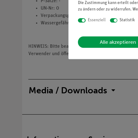
P-Sätze: -
Die Zustimmung kann erteilt oder
UN-Nr: 0
zu ändern oder zu widerrufen. We
Verpackungsgruppe: 0
Essenziell
Statistik
Wassergefährdungsklasse: nwg
Alle akzeptieren
HINWEIS: Bitte beachten Sie, dass wir keine Chemik
Verwender und öffentliche Forschungs-, Untersuchun
Media / Downloads