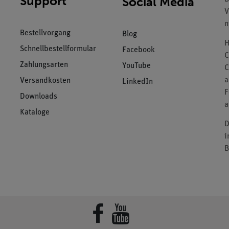
Support
Social Media
V
n
Bestellvorgang
Blog
H
Schnellbestellformular
Facebook
C
Zahlungsarten
YouTube
C
a
Versandkosten
LinkedIn
F
Downloads
a
Kataloge
D
i
B