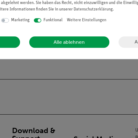
 abgelehnt werden. Sie haben das Recht, nicht einzuwilligen und die Einwill
itere Informationen finden Sie in unserer
Daten­schutz­erklärung
.
Marketing
Funktional
Weitere Einstellungen
A
Alle ablehnen
alien an Privatpersonen verkaufen. Lt. ChemVerbotsV dürfen wir C
gs- und Lehranstalten abgeben.
Download &
U
B