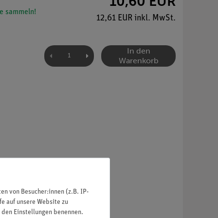
10,60 EUR
e sammeln!
12,61 EUR inkl. MwSt.
In den
Warenkorb
n von Besucher:innen (z.B. IP-
fe auf unsere Website zu
in den Einstellungen benennen.