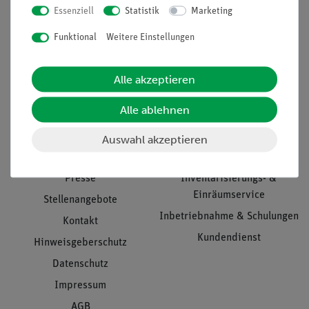
Essenziell
Statistik
Marketing
Nach oben
Funktional
Weitere Einstellungen
Alle akzeptieren
Informationen
Service
Alle ablehnen
Unternehmen
Übersicht Service
Auswahl akzeptieren
Projekte und Lösungen
Beratung & Showroom
Presse
Inventarisierungs- &
Einräumservice
Stellenangebote
Inbetriebnahme & Schulungen
Kontakt
Kundendienst
Hinweisgeberschutz
Datenschutz
Impressum
AGB