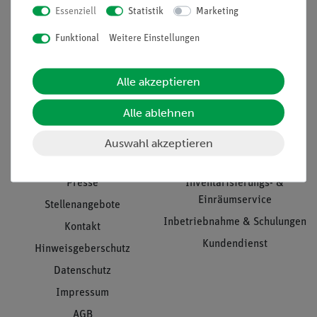
Essenziell
Statistik
Marketing
Nach oben
Funktional
Weitere Einstellungen
Alle akzeptieren
Informationen
Service
Alle ablehnen
Unternehmen
Übersicht Service
Auswahl akzeptieren
Projekte und Lösungen
Beratung & Showroom
Presse
Inventarisierungs- &
Einräumservice
Stellenangebote
Inbetriebnahme & Schulungen
Kontakt
Kundendienst
Hinweisgeberschutz
Datenschutz
Impressum
AGB