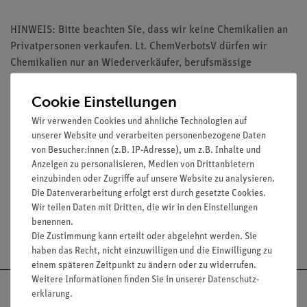
HINWEIS: Bitte beachten Sie, dass wir keine Chemikalien an
Privatpersonen verkaufen. Lt. ChemVerbotsV dürfen wir
Chemikalien nur an Wiederverkäufer, berufsmässige
Verwender und öffentliche Forschungs-, Untersuchungs- und
Lehranstalten abgeben.
Cookie Einstellungen
Wir verwenden Cookies und ähnliche Technologien auf
unserer Website und verarbeiten personenbezogene Daten
von Besucher:innen (z.B. IP-Adresse), um z.B. Inhalte und
Anzeigen zu personalisieren, Medien von Drittanbietern
Media / Downloads
einzubinden oder Zugriffe auf unsere Website zu analysieren.
Die Datenverarbeitung erfolgt erst durch gesetzte Cookies.
Wir teilen Daten mit Dritten, die wir in den Einstellungen
benennen.
Versandkostenfrei ab 300,- €
Die Zustimmung kann erteilt oder abgelehnt werden. Sie
haben das Recht, nicht einzuwilligen und die Einwilligung zu
einem späteren Zeitpunkt zu ändern oder zu widerrufen.
Weitere Informationen finden Sie in unserer
Daten­schutz­
erklärung
.