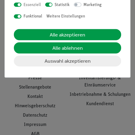
Essenziell
Statistik
Marketing
Nach oben
Funktional
Weitere Einstellungen
Alle akzeptieren
Informationen
Service
Alle ablehnen
Unternehmen
Übersicht Service
Auswahl akzeptieren
Projekte und Lösungen
Beratung & Showroom
Presse
Inventarisierungs- &
Einräumservice
Stellenangebote
Inbetriebnahme & Schulungen
Kontakt
Kundendienst
Hinweisgeberschutz
Datenschutz
Impressum
AGB