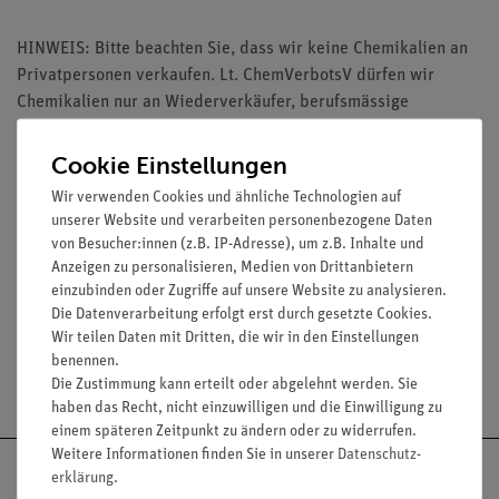
HINWEIS: Bitte beachten Sie, dass wir keine Chemikalien an
Privatpersonen verkaufen. Lt. ChemVerbotsV dürfen wir
Chemikalien nur an Wiederverkäufer, berufsmässige
Verwender und öffentliche Forschungs-, Untersuchungs- und
Lehranstalten abgeben.
Cookie Einstellungen
Wir verwenden Cookies und ähnliche Technologien auf
unserer Website und verarbeiten personenbezogene Daten
von Besucher:innen (z.B. IP-Adresse), um z.B. Inhalte und
Anzeigen zu personalisieren, Medien von Drittanbietern
Media / Downloads
einzubinden oder Zugriffe auf unsere Website zu analysieren.
Die Datenverarbeitung erfolgt erst durch gesetzte Cookies.
Wir teilen Daten mit Dritten, die wir in den Einstellungen
benennen.
Versandkostenfrei ab 300,- €
Die Zustimmung kann erteilt oder abgelehnt werden. Sie
haben das Recht, nicht einzuwilligen und die Einwilligung zu
einem späteren Zeitpunkt zu ändern oder zu widerrufen.
Weitere Informationen finden Sie in unserer
Daten­schutz­
erklärung
.