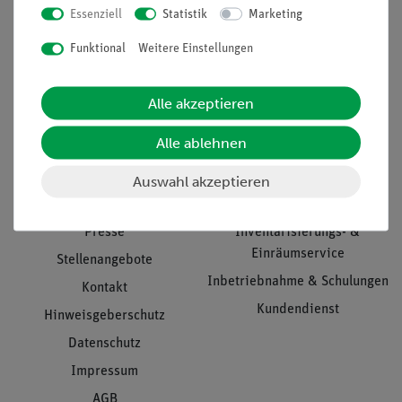
Essenziell
Statistik
Marketing
Nach oben
Funktional
Weitere Einstellungen
Alle akzeptieren
Informationen
Service
Alle ablehnen
Unternehmen
Übersicht Service
Auswahl akzeptieren
Projekte und Lösungen
Beratung & Showroom
Presse
Inventarisierungs- &
Einräumservice
Stellenangebote
Inbetriebnahme & Schulungen
Kontakt
Kundendienst
Hinweisgeberschutz
Datenschutz
Impressum
AGB