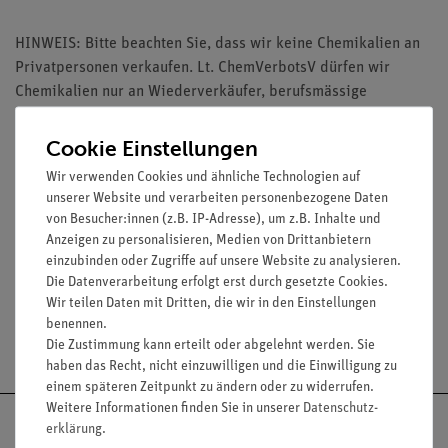
HINWEIS: Bitte beachten Sie, dass wir keine Chemikalien an
Privatpersonen verkaufen. Lt. ChemVerbotsV dürfen wir
Chemikalien nur an Wiederverkäufer, berufsmässige
Verwender und öffentliche Forschungs-, Untersuchungs- und
Lehranstalten abgeben.
Cookie Einstellungen
Wir verwenden Cookies und ähnliche Technologien auf
unserer Website und verarbeiten personenbezogene Daten
von Besucher:innen (z.B. IP-Adresse), um z.B. Inhalte und
Anzeigen zu personalisieren, Medien von Drittanbietern
Media / Downloads
einzubinden oder Zugriffe auf unsere Website zu analysieren.
Die Datenverarbeitung erfolgt erst durch gesetzte Cookies.
Wir teilen Daten mit Dritten, die wir in den Einstellungen
benennen.
Versandkostenfrei ab 300,- €
Die Zustimmung kann erteilt oder abgelehnt werden. Sie
haben das Recht, nicht einzuwilligen und die Einwilligung zu
einem späteren Zeitpunkt zu ändern oder zu widerrufen.
Weitere Informationen finden Sie in unserer
Daten­schutz­
erklärung
.