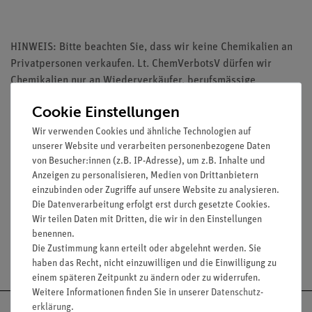
HINWEIS: Bitte beachten Sie, dass wir keine Chemikalien an
Privatpersonen verkaufen. Lt. ChemVerbotsV dürfen wir
Chemikalien nur an Wiederverkäufer, berufsmässige
Verwender und öffentliche Forschungs-, Untersuchungs- und
Cookie Einstellungen
Lehranstalten abgeben.
Wir verwenden Cookies und ähnliche Technologien auf
unserer Website und verarbeiten personenbezogene Daten
von Besucher:innen (z.B. IP-Adresse), um z.B. Inhalte und
Anzeigen zu personalisieren, Medien von Drittanbietern
einzubinden oder Zugriffe auf unsere Website zu analysieren.
Media / Downloads
Die Datenverarbeitung erfolgt erst durch gesetzte Cookies.
Wir teilen Daten mit Dritten, die wir in den Einstellungen
benennen.
Die Zustimmung kann erteilt oder abgelehnt werden. Sie
Versandkostenfrei ab 300,- €
haben das Recht, nicht einzuwilligen und die Einwilligung zu
einem späteren Zeitpunkt zu ändern oder zu widerrufen.
Weitere Informationen finden Sie in unserer
Daten­schutz­
erklärung
.