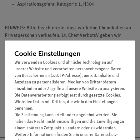
Aspirationsgefahr, Kategorie 1, H304
HINWEIS: Bitte beachten sie, dass wir keine Chemikalien an
Privatpersonen verkaufen. Lt. ChemVerbotsV geben wir
Chemikalien nur an Wiederverkäufer, berufsmässige
Verwender und öffentliche Forschungs- Untersuchungs und
Cookie Einstellungen
Lehranstalten ab.
Wir verwenden Cookies und ähnliche Technologien auf
unserer Website und verarbeiten personenbezogene Daten
von Besucher:innen (z.B. IP-Adresse), um z.B. Inhalte und
Anzeigen zu personalisieren, Medien von Drittanbietern
einzubinden oder Zugriffe auf unsere Website zu analysieren.
Media / Downloads
Die Datenverarbeitung erfolgt erst durch gesetzte Cookies.
Wir teilen Daten mit Dritten, die wir in den Einstellungen
benennen.
Die Zustimmung kann erteilt oder abgelehnt werden. Sie
Versandkostenfrei ab 300,- €
haben das Recht, nicht einzuwilligen und die Einwilligung zu
einem späteren Zeitpunkt zu ändern oder zu widerrufen.
Weitere Informationen finden Sie in unserer
Daten­schutz­