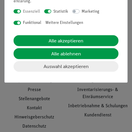
erklärung
.
Essenziell
Statistik
Marketing
Funktional
Weitere Einstellungen
Nach oben
Alle akzeptieren
Informationen
Service
Alle ablehnen
Auswahl akzeptieren
Unternehmen
Übersicht Service
Projekte und Lösungen
Beratung & Showroom
Presse
Inventarisierungs- &
Einräumservice
Stellenangebote
Inbetriebnahme & Schulungen
Kontakt
Kundendienst
Hinweisgeberschutz
Datenschutz