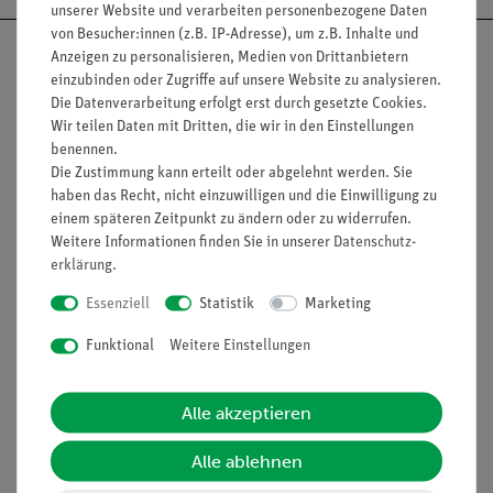
unserer Website und verarbeiten personenbezogene Daten
von Besucher:innen (z.B. IP-Adresse), um z.B. Inhalte und
Anzeigen zu personalisieren, Medien von Drittanbietern
einzubinden oder Zugriffe auf unsere Website zu analysieren.
Die Datenverarbeitung erfolgt erst durch gesetzte Cookies.
Nach oben
Wir teilen Daten mit Dritten, die wir in den Einstellungen
benennen.
Die Zustimmung kann erteilt oder abgelehnt werden. Sie
haben das Recht, nicht einzuwilligen und die Einwilligung zu
Informationen
Service
einem späteren Zeitpunkt zu ändern oder zu widerrufen.
Weitere Informationen finden Sie in unserer
Daten­schutz­
erklärung
.
Unternehmen
Übersicht Service
Essenziell
Statistik
Marketing
Projekte und Lösungen
Beratung & Showroom
Funktional
Weitere Einstellungen
Presse
Inventarisierungs- &
Einräumservice
Stellenangebote
Alle akzeptieren
Inbetriebnahme & Schulungen
Kontakt
Kundendienst
Alle ablehnen
Hinweisgeberschutz