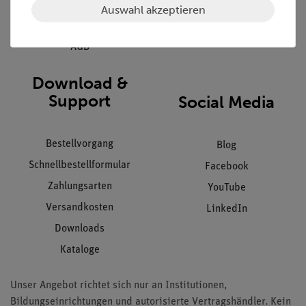
Datenschutz
Auswahl akzeptieren
Impressum
AGB
Download &
Support
Social Media
Bestellvorgang
Blog
Schnellbestellformular
Facebook
Zahlungsarten
YouTube
Versandkosten
LinkedIn
Downloads
Kataloge
Unser Angebot richtet sich nur an Institutionen,
Bildungseinrichtungen und autorisierte Vertragshändler. Kein