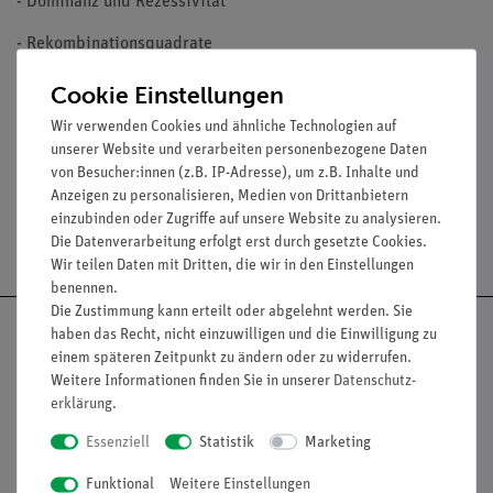
- Dominanz und Rezessivität
- Rekombinationsquadrate
26 Minuten Spieldauer, Begleitheft
Cookie Einstellungen
Wir verwenden Cookies und ähnliche Technologien auf
Zielgruppe: ab 7. Schuljahr
unserer Website und verarbeiten personenbezogene Daten
von Besucher:innen (z.B. IP-Adresse), um z.B. Inhalte und
Anzeigen zu personalisieren, Medien von Drittanbietern
einzubinden oder Zugriffe auf unsere Website zu analysieren.
Versandkostenfrei ab 300,- €
Die Datenverarbeitung erfolgt erst durch gesetzte Cookies.
Wir teilen Daten mit Dritten, die wir in den Einstellungen
benennen.
Die Zustimmung kann erteilt oder abgelehnt werden. Sie
haben das Recht, nicht einzuwilligen und die Einwilligung zu
einem späteren Zeitpunkt zu ändern oder zu widerrufen.
Weitere Informationen finden Sie in unserer
Daten­schutz­
Nach oben
erklärung
.
Essenziell
Statistik
Marketing
Funktional
Weitere Einstellungen