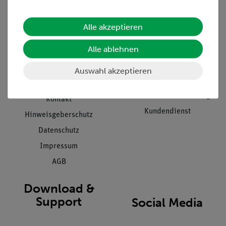
Informationen
Service
Alle akzeptieren
Unternehmen
Übersicht Service
Alle ablehnen
Projekte und Lösungen
Beratung & Showroom
Presse
Inventarisierungs- &
Auswahl akzeptieren
Einräumservice
Stellenangebote
Inbetriebnahme & Schulungen
Kontakt
Kundendienst
Hinweisgeberschutz
Datenschutz
Impressum
AGB
Download &
Support
Social Media