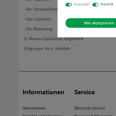
Essenziell
Statistik
- Der Schachtelhalm
- Das Laubmoos
Alle akzeptieren
- Der Blasentang
21 Minuten Spieldauer, Begleitheft
Zielgruppe: ab 6. Schuljahr
Informationen
Service
Unternehmen
Übersicht Service