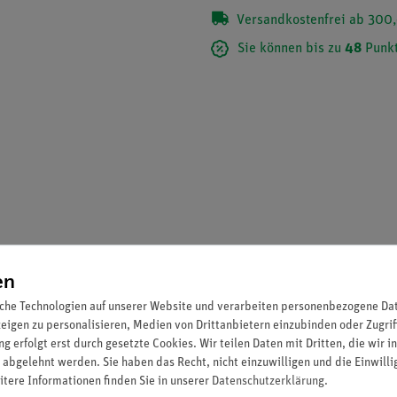
Versandkostenfrei ab 300,
Sie können bis zu
48
Punkt
en
che Technologien auf unserer Website und verarbeiten personenbezogene Date
atur weit verbreitet. Dieser Film gibt mit eindrucksvollen Detaila
zeigen zu personalisieren, Medien von Drittanbietern einzubinden oder Zugrif
.
g erfolgt erst durch gesetzte Cookies. Wir teilen Daten mit Dritten, die wir 
 abgelehnt werden. Sie haben das Recht, nicht einzuwilligen und die Einwill
itere Informationen finden Sie in unserer
Daten­schutz­erklärung
.