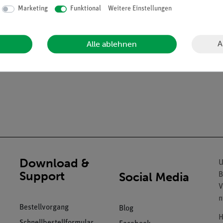
Marketing
Funktional
Weitere Einstellungen
A
Alle ablehnen
Download &
U
Support
Social Media
B
V
n
Bestellvorgang
Blog
H
Schnellbestellformular