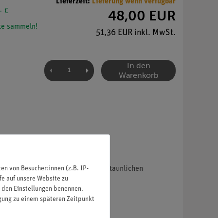
Lieferzeit:
Lieferung wenn verfügbar
- €
48,00 EUR
e sammeln!
51,36 EUR inkl. MwSt.
In den
Warenkorb
n von Besucher:innen (z.B. IP-
ufnahmen einen Einblick in die erstaunlichen
fe auf unsere Website zu
in den Einstellungen benennen.
igung zu einem späteren Zeitpunkt