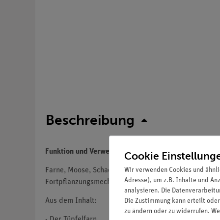
Beschreibung
Funktion und Verwendung
Cookie Einstellung
Wir verwenden Cookies und ähnli
Farne, Moose, Schachtelhalme und Algen sind in der N
Adresse), um z.B. Inhalte und An
Fortpflanzungsmechanismen der blütenlosen Pflanzen
analysieren. Die Datenverarbeitun
Aus dem Inhalt:
Die Zustimmung kann erteilt oder
zu ändern oder zu widerrufen. We
- Der Tüpfelfarn