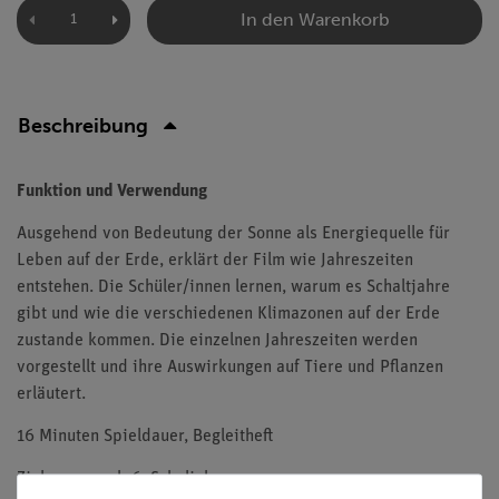
In den Warenkorb
Beschreibung
Funktion und Verwendung
Ausgehend von Bedeutung der Sonne als Energiequelle für
Leben auf der Erde, erklärt der Film wie Jahreszeiten
entstehen. Die Schüler/innen lernen, warum es Schaltjahre
gibt und wie die verschiedenen Klimazonen auf der Erde
zustande kommen. Die einzelnen Jahreszeiten werden
vorgestellt und ihre Auswirkungen auf Tiere und Pflanzen
erläutert.
16 Minuten Spieldauer, Begleitheft
Zielgruppe: ab 6. Schuljahr