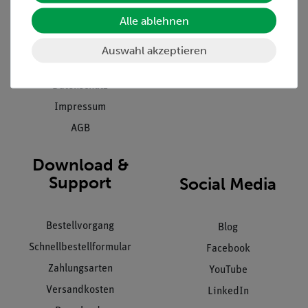
Presse
Inventarisierungs- &
Einräumservice
Alle ablehnen
Stellenangebote
Inbetriebnahme & Schulungen
Kontakt
Auswahl akzeptieren
Kundendienst
Hinweisgeberschutz
Datenschutz
Impressum
AGB
Download &
Support
Social Media
Bestellvorgang
Blog
Schnellbestellformular
Facebook
Zahlungsarten
YouTube
Versandkosten
LinkedIn