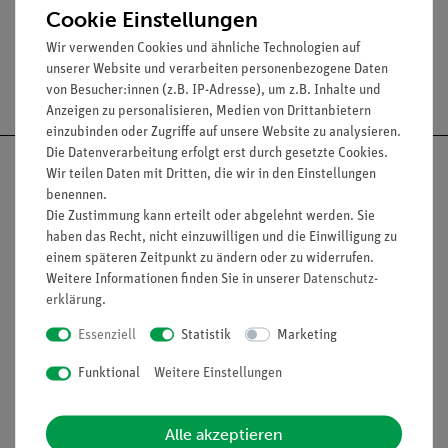
Cookie Einstellungen
Wir verwenden Cookies und ähnliche Technologien auf
unserer Website und verarbeiten personenbezogene Daten
Versandkostenfrei ab 300,- €
von Besucher:innen (z.B. IP-Adresse), um z.B. Inhalte und
Anzeigen zu personalisieren, Medien von Drittanbietern
einzubinden oder Zugriffe auf unsere Website zu analysieren.
Die Datenverarbeitung erfolgt erst durch gesetzte Cookies.
Wir teilen Daten mit Dritten, die wir in den Einstellungen
benennen.
Die Zustimmung kann erteilt oder abgelehnt werden. Sie
Nach oben
haben das Recht, nicht einzuwilligen und die Einwilligung zu
einem späteren Zeitpunkt zu ändern oder zu widerrufen.
Weitere Informationen finden Sie in unserer
Daten­schutz­
erklärung
.
Informationen
Service
Essenziell
Statistik
Marketing
Funktional
Weitere Einstellungen
Unternehmen
Übersicht Service
Projekte und Lösungen
Beratung & Showroom
Alle akzeptieren