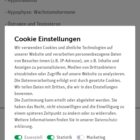
- Hypothalamus
- Hypophyse: Wachstumshormone
- Östrogen und Testosteron
- Insulin
Cookie Einstellungen
Wir verwenden Cookies und ähnliche Technologien auf
16 Minuten Spieldauer, Begleitheft
unserer Website und verarbeiten personenbezogene Daten
Zielgruppe: ab 8. Schuljahr
von Besucher:innen (z.B. IP-Adresse), um z.B. Inhalte und
Anzeigen zu personalisieren, Medien von Drittanbietern
einzubinden oder Zugriffe auf unsere Website zu analysieren.
Die Datenverarbeitung erfolgt erst durch gesetzte Cookies.
Wir teilen Daten mit Dritten, die wir in den Einstellungen
Versandkostenfrei ab 300,- €
benennen.
Die Zustimmung kann erteilt oder abgelehnt werden. Sie
haben das Recht, nicht einzuwilligen und die Einwilligung zu
einem späteren Zeitpunkt zu ändern oder zu widerrufen.
Weitere Informationen finden Sie in unserer
Daten­schutz­
erklärung
.
Nach oben
Essenziell
Statistik
Marketing