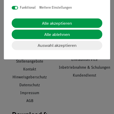
Funktional
Weitere Einstellungen
Informationen
Service
Alle akzeptieren
Alle ablehnen
Unternehmen
Übersicht Service
Auswahl akzeptieren
Projekte und Lösungen
Beratung & Showroom
Presse
Inventarisierungs- &
Einräumservice
Stellenangebote
Inbetriebnahme & Schulungen
Kontakt
Kundendienst
Hinweisgeberschutz
Datenschutz
Impressum
AGB