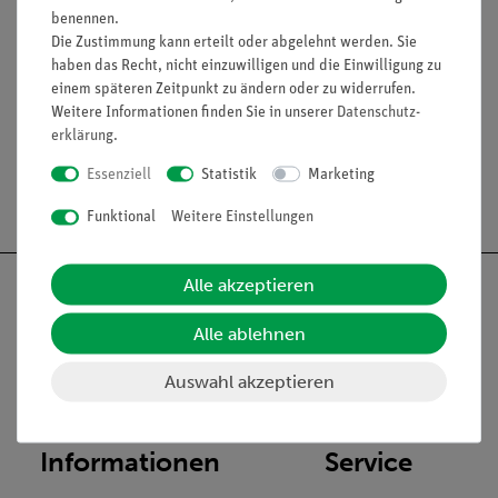
DVD mit ca. 17 Minuten Laufzeit, 15 Interaktive Tafelbilder, 9
benennen.
Bilder und Grafiken zum Film, 9 Arbeitsblätter, Begleittext
Die Zustimmung kann erteilt oder abgelehnt werden. Sie
haben das Recht, nicht einzuwilligen und die Einwilligung zu
Zielgruppe: ab 8. Schuljahr
einem späteren Zeitpunkt zu ändern oder zu widerrufen.
Weitere Informationen finden Sie in unserer
Daten­schutz­
erklärung
.
Essenziell
Statistik
Marketing
Versandkostenfrei ab 300,- €
Funktional
Weitere Einstellungen
Alle akzeptieren
Alle ablehnen
Nach oben
Auswahl akzeptieren
Informationen
Service