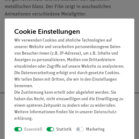
metallischen Glanz. Der Film zeigt in anschaulichen
Animationen verschiedene Metallgitter.
DVD mit ca. 15 Minuten Laufzeit, 6 Interaktive Tafelbilder, 5
Cookie Einstellungen
Bilder und Grafiken zum Film, 6 Arbeitsblätter, Begleittext
Wir verwenden Cookies und ähnliche Technologien auf
Zielgruppe: ab 8. Schuljahr
unserer Website und verarbeiten personenbezogene Daten
von Besucher:innen (z.B. IP-Adresse), um z.B. Inhalte und
Anzeigen zu personalisieren, Medien von Drittanbietern
einzubinden oder Zugriffe auf unsere Website zu analysieren.
Die Datenverarbeitung erfolgt erst durch gesetzte Cookies.
Versandkostenfrei ab 300,- €
Wir teilen Daten mit Dritten, die wir in den Einstellungen
benennen.
Die Zustimmung kann erteilt oder abgelehnt werden. Sie
haben das Recht, nicht einzuwilligen und die Einwilligung zu
einem späteren Zeitpunkt zu ändern oder zu widerrufen.
Weitere Informationen finden Sie in unserer
Daten­schutz­
erklärung
.
Nach oben
Essenziell
Statistik
Marketing