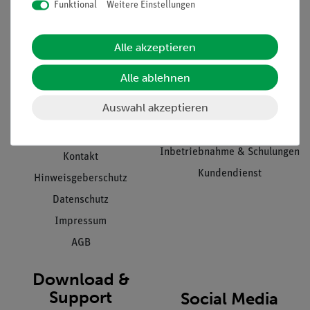
Funktional
Weitere Einstellungen
Informationen
Service
Alle akzeptieren
Unternehmen
Übersicht Service
Alle ablehnen
Projekte und Lösungen
Beratung & Showroom
Auswahl akzeptieren
Presse
Inventarisierungs- &
Einräumservice
Stellenangebote
Inbetriebnahme & Schulungen
Kontakt
Kundendienst
Hinweisgeberschutz
Datenschutz
Impressum
AGB
Download &
Support
Social Media