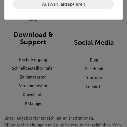
Datenschutz
Auswahl akzeptieren
Impressum
AGB
Download &
Support
Social Media
Bestellvorgang
Blog
Schnellbestellformular
Facebook
Zahlungsarten
YouTube
Versandkosten
LinkedIn
Downloads
Kataloge
Unser Angebot richtet sich nur an Institutionen,
Bildungseinrichtungen und autorisierte Vertragshändler. Kein