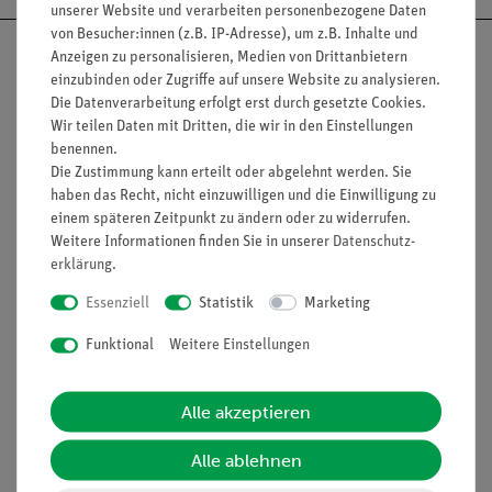
unserer Website und verarbeiten personenbezogene Daten
von Besucher:innen (z.B. IP-Adresse), um z.B. Inhalte und
Anzeigen zu personalisieren, Medien von Drittanbietern
einzubinden oder Zugriffe auf unsere Website zu analysieren.
Die Datenverarbeitung erfolgt erst durch gesetzte Cookies.
Nach oben
Wir teilen Daten mit Dritten, die wir in den Einstellungen
benennen.
Die Zustimmung kann erteilt oder abgelehnt werden. Sie
haben das Recht, nicht einzuwilligen und die Einwilligung zu
Informationen
Service
einem späteren Zeitpunkt zu ändern oder zu widerrufen.
Weitere Informationen finden Sie in unserer
Daten­schutz­
erklärung
.
Unternehmen
Übersicht Service
Essenziell
Statistik
Marketing
Projekte und Lösungen
Beratung & Showroom
Funktional
Weitere Einstellungen
Presse
Inventarisierungs- &
Einräumservice
Stellenangebote
Alle akzeptieren
Inbetriebnahme & Schulungen
Kontakt
Kundendienst
Alle ablehnen
Hinweisgeberschutz