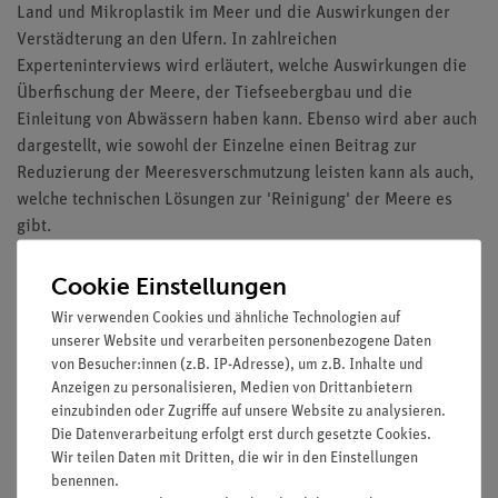
Land und Mikroplastik im Meer und die Auswirkungen der
Verstädterung an den Ufern. In zahlreichen
Experteninterviews wird erläutert, welche Auswirkungen die
Überfischung der Meere, der Tiefseebergbau und die
Einleitung von Abwässern haben kann. Ebenso wird aber auch
dargestellt, wie sowohl der Einzelne einen Beitrag zur
Reduzierung der Meeresverschmutzung leisten kann als auch,
welche technischen Lösungen zur 'Reinigung' der Meere es
gibt.
Im ausführlichen Datenteil der DVD 105 Seiten Unterrichts-
Cookie Einstellungen
und Begleitmaterial, davon:
Wir verwenden Cookies und ähnliche Technologien auf
77 Seiten Arbeitsblätter und Ergänzungen mit Lösungen
unserer Website und verarbeiten personenbezogene Daten
20 Testaufgaben
von Besucher:innen (z.B. IP-Adresse), um z.B. Inhalte und
Interaktive Aufgaben im H5P-Format
Anzeigen zu personalisieren, Medien von Drittanbietern
einzubinden oder Zugriffe auf unsere Website zu analysieren.
Die Datenverarbeitung erfolgt erst durch gesetzte Cookies.
Zielgruppen: Sek I
Wir teilen Daten mit Dritten, die wir in den Einstellungen
Lauflänge: 21:12 min
benennen.