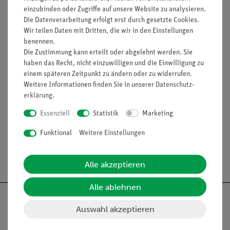
einzubinden oder Zugriffe auf unsere Website zu analysieren.
20 Testaufgaben!
Die Datenverarbeitung erfolgt erst durch gesetzte Cookies.
10 Seiten ergänzendes Unterrichtsmaterial mit Lösungen!
Wir teilen Daten mit Dritten, die wir in den Einstellungen
5 Arbeitsblätter für interaktive Whiteboards!
benennen.
Die Zustimmung kann erteilt oder abgelehnt werden. Sie
Zielgruppen: Sek I,Sek II
haben das Recht, nicht einzuwilligen und die Einwilligung zu
Lauflänge: 20:36 min
einem späteren Zeitpunkt zu ändern oder zu widerrufen.
Weitere Informationen finden Sie in unserer
Daten­schutz­
erklärung
.
Essenziell
Statistik
Marketing
Funktional
Weitere Einstellungen
Versandkostenfrei ab 300,- €
Alle akzeptieren
Alle ablehnen
Auswahl akzeptieren