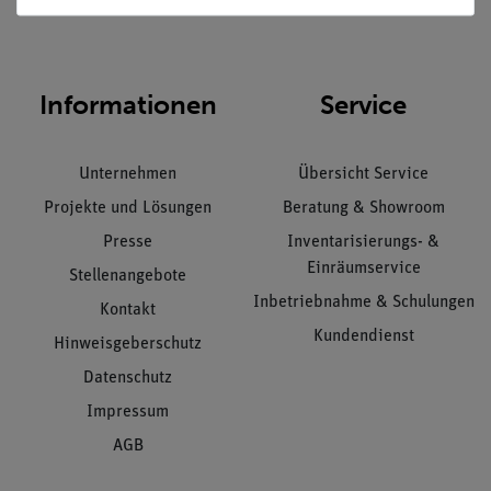
Nach oben
Informationen
Service
Unternehmen
Übersicht Service
Projekte und Lösungen
Beratung & Showroom
Presse
Inventarisierungs- &
Einräumservice
Stellenangebote
Inbetriebnahme & Schulungen
Kontakt
Kundendienst
Hinweisgeberschutz
Datenschutz
Impressum
AGB