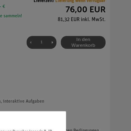
Lieferzeit:
Lieferung wenn verfügbar
- €
76,00 EUR
e sammeln!
81,32 EUR inkl. MwSt.
In den
Warenkorb
n, interaktive Aufgaben
sfaktor. Der Film zeigt, unter welchen Bedingungen