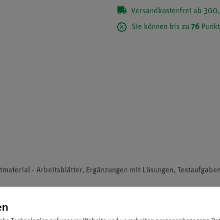
Versandkostenfrei ab 300,
Sie können bis zu
76
Punkt
tmaterial - Arbeitsblätter, Ergänzungen mit Lösungen, Testaufgabe
en
den, ist Erdöl heute ein wichtiger Energielieferant und Wirtschaft