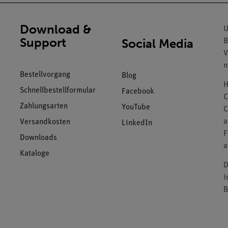
Download &
U
Support
Social Media
B
V
n
Bestellvorgang
Blog
H
Schnellbestellformular
Facebook
C
Zahlungsarten
YouTube
C
a
Versandkosten
LinkedIn
F
Downloads
a
Kataloge
D
i
B