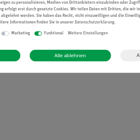
zeigen zu personalisieren, Medien von Drittanbietern einzubinden oder Zugrif
essene, anschauliche Art und Weise werden im Film folgende Frage
g erfolgt erst durch gesetzte Cookies. Wir teilen Daten mit Dritten, die wir 
ie Dinosaurier? Waren Dinosaurier schlau? Woher wissen wir von d
 abgelehnt werden. Sie haben das Recht, nicht einzuwilligen und die Einwill
orben? Ein besonderes Highlight ist das Kapitel "Dinos stellen si
itere Informationen finden Sie in unserer
Daten­schutz­erklärung
.
rochen, vermittelt den Kindern Informationen zu der jeweiligen A
Marketing
Funktional
Weitere Einstellungen
A
Alle ablehnen