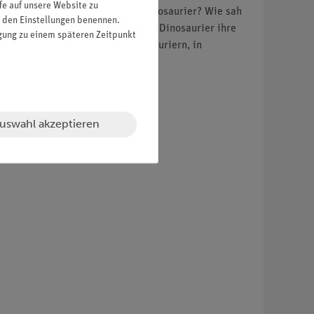
fe auf unsere Website zu
n behandelt: Wann lebten die Dinosaurier? Wie sah
in den Einstellungen benennen.
en Dinosauriern? Woher haben die Dinosaurier ihre
igung zu einem späteren Zeitpunkt
ch vor". Eine Auswahl von Dinosauriern, in
rt
uswahl akzeptieren