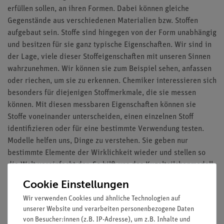
erfüllen sollen, an ihren Formen. Dabei können gleiche
Gegenstände aus verschiedenen Materialien bzw. Stoffen
aufgebaut sein. Stoffe sind hingegen von der Form unabhängig
und besitzen für sie ganz typische Eigenschaften. Wir sind in
der Lage, viele dieser Stoffeigenschaften mit unseren Sinnen
wahrzunehmen. Wir können sie zum Beispiel sehen, anfassen
oder riechen, um sie zu erkennen. Chemiker interessieren sich
besonders für diejenigen Stoffmerkmale, die sie messen
können. Mit diesen messbaren Eigenschaften können sie
Stoffe voneinander unterscheiden, einen einzelnen Stoff
identifizieren oder für eine bestimmte Verwendung testen.
Modelle helfen uns, Dinge zu verstehen. Sie geben nur
bestimmte Elemente der Wirklichkeit wieder und stellen so
die Welt vereinfacht dar. So hilft uns das Kugelteilchenmodell
zu verstehen, wie sich ein Duft im ganzen Raum verteilt oder
Cookie Einstellungen
sich Stoffe in Wasser lösen!
Wir verwenden Cookies und ähnliche Technologien auf
unserer Website und verarbeiten personenbezogene Daten
Im PC-ROM-Teil 159 Seiten Begleitmaterial, davon:
von Besucher:innen (z.B. IP-Adresse), um z.B. Inhalte und