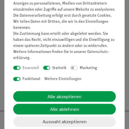
21 Seiten Arbeitsblätter!
Anzeigen zu personalisieren, Medien von Drittanbietern
20 Testaufgaben!
einzubinden oder Zugriffe auf unsere Website zu analysieren.
8 Seiten ergänzendes Material!
Die Datenverarbeitung erfolgt erst durch gesetzte Cookies.
5 Arbeitsblätter für interaktive Whiteboards!
Wir teilen Daten mit Dritten, die wir in den Einstellungen
benennen.
Arbeitsblätter und Interaktive Materialien (Auszug)
Die Zustimmung kann erteilt oder abgelehnt werden. Sie
haben das Recht, nicht einzuwilligen und die Einwilligung zu
Zielgruppen: Sek I
einem späteren Zeitpunkt zu ändern oder zu widerrufen.
Lauflänge: 21:56 min
Weitere Informationen finden Sie in unserer
Daten­schutz­
erklärung
.
Essenziell
Statistik
Marketing
Funktional
Weitere Einstellungen
Versandkostenfrei ab 300,- €
Alle akzeptieren
Alle ablehnen
Auswahl akzeptieren