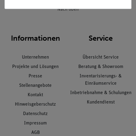
Nach oben
Informationen
Service
Unternehmen
Übersicht Service
Projekte und Lösungen
Beratung & Showroom
Presse
Inventarisierungs- &
Einräumservice
Stellenangebote
Inbetriebnahme & Schulungen
Kontakt
Kundendienst
Hinweisgeberschutz
Datenschutz
Impressum
AGB