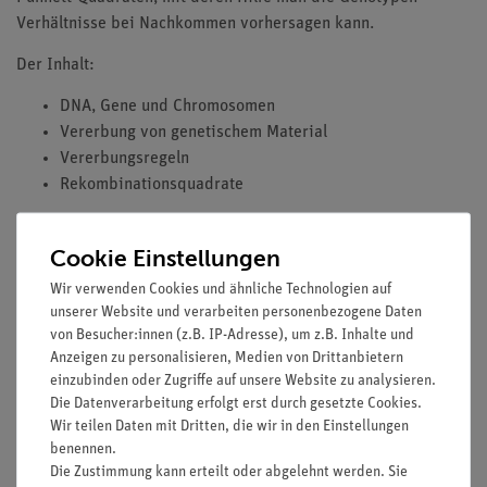
Verhältnisse bei Nachkommen vorhersagen kann.
Der Inhalt:
DNA, Gene und Chromosomen
Vererbung von genetischem Material
Vererbungsregeln
Rekombinationsquadrate
Diese didaktische DVD ist tabletfähig und enthält:
Cookie Einstellungen
Film mit ca. 21 Minuten Laufzeit
Wir verwenden Cookies und ähnliche Technologien auf
7 interaktive Tafelbilder
unserer Website und verarbeiten personenbezogene Daten
30 digitale Folien
von Besucher:innen (z.B. IP-Adresse), um z.B. Inhalte und
5 Arbeitsblätter
Anzeigen zu personalisieren, Medien von Drittanbietern
Begleittext
einzubinden oder Zugriffe auf unsere Website zu analysieren.
Die Datenverarbeitung erfolgt erst durch gesetzte Cookies.
Zielgruppe: ab 7. Schuljahr
Wir teilen Daten mit Dritten, die wir in den Einstellungen
benennen.
Die Zustimmung kann erteilt oder abgelehnt werden. Sie