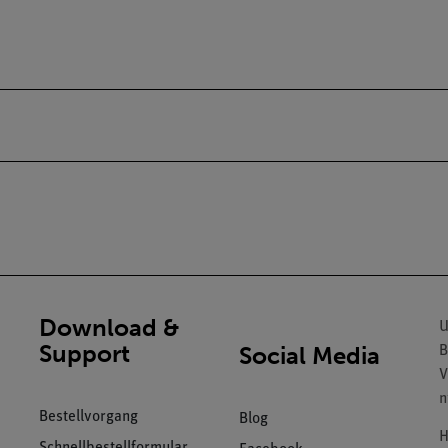
Download &
U
Support
Social Media
B
V
n
Bestellvorgang
Blog
H
Schnellbestellformular