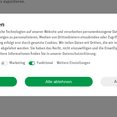
sv exportieren.
ngsManagers.
en
che Technologien auf unserer Website und verarbeiten personenbezogene Date
zeigen zu personalisieren, Medien von Drittanbietern einzubinden oder Zugrif
sManager, Ihrer digitalen Lehrmittelsammlung
! Sehen Sie alle Ihr
g erfolgt erst durch gesetzte Cookies. Wir teilen Daten mit Dritten, die wir 
 einen Klick. Der
SammlungsManager
zeigt genau, welche Versuch
 abgelehnt werden. Sie haben das Recht, nicht einzuwilligen und die Einwill
itere Informationen finden Sie in unserer
Daten­schutz­erklärung
.
l in Ihrer Sammlung finden. Auch können Sie jeden Artikel per QR-C
Marketing
Funktional
Weitere Einstellungen
A
Alle ablehnen