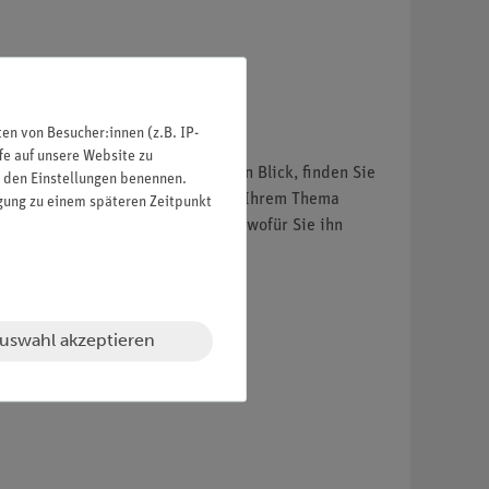
n von Besucher:innen (z.B. IP-
fe auf unsere Website zu
e Artikel und Experimente auf einen Blick, finden Sie
in den Einstellungen benennen.
e zu Ihrer Klasse, Ihrem Fach und Ihrem Thema
igung zu einem späteren Zeitpunkt
ode scannen und erfahren direkt, wofür Sie ihn
uswahl akzeptieren